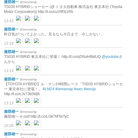
服部雄一
@messiahjp
TS030 HYBRIDショーカー (@ トヨタ自動車 株式会社 東京本社 (Toyota
Motor Corporation)) http://t.co/cuV9f3j1Rb
13:42
服部雄一
@messiahjp
昨日気がついてよかった。見るなら今日まで、今しかない…
13:19
服部雄一
@messiahjp
TS030 HYBRID 東京本社に登場！ http://t.co/qDNaHBktUQ
@youtube
さ
んから
13:14
服部雄一
@messiahjp
【TOYOTA HYBRID】ル・マン24時間レース「TS030 HYBRIDショーカ
ー 東京本社に登場！」
#LM24
#lemansjp
#wec
#wecjp
http://t.co/cJv7Jk0WjK
13:13
服部雄一
@messiahjp
服部雄一 is out! http://t.co/LGk7MTwTyC
10:26
服部雄一
@messiahjp