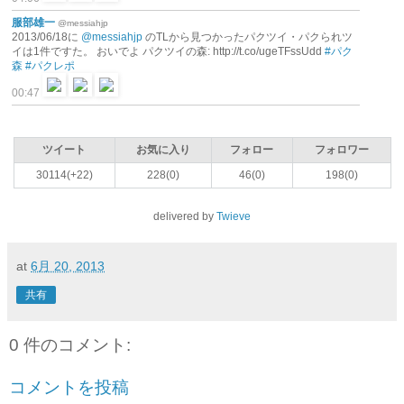
服部雄一
@messiahjp
2013/06/18に
@messiahjp
のTLから見つかったパクツイ・パクられツ
イは1件ですた。 おいでよ パクツイの森: http://t.co/ugeTFssUdd
#パク
森
#パクレポ
00:47
ツイート
お気に入り
フォロー
フォロワー
30114(+22)
228(0)
46(0)
198(0)
delivered by
Twieve
at
6月 20, 2013
共有
0 件のコメント:
コメントを投稿