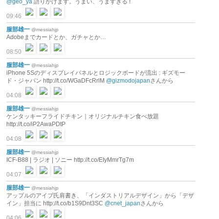
@geo_ya
語りかけます。うまい、うますぎる !
09:46
服部雄一
@messiahjp
Adobeまでカードとか、ガチャとか…
08:50
服部雄一
@messiahjp
iPhone 5Sのディスプレイパネルとロジックボードが流出 : ギズモー
ド・ジャパン http://t.co/WGaDFcRrlM
@gizmodojapan
さんから
04:08
服部雄一
@messiahjp
ケンタッキーフライドチキン｜オリジナルチキン食べ放題
http://t.co/iP2AwaPDtP
04:08
服部雄一
@messiahjp
ICF-B88 | ラジオ | ソニー http://t.co/EIyMmrTg7m
04:07
服部雄一
@messiahjp
アップルのアイブ氏肩書き、「インダストリアルデザイン」から「デザ
イン」担当に http://t.co/b1S9Dnt3SC
@cnet_japan
さんから
04:06