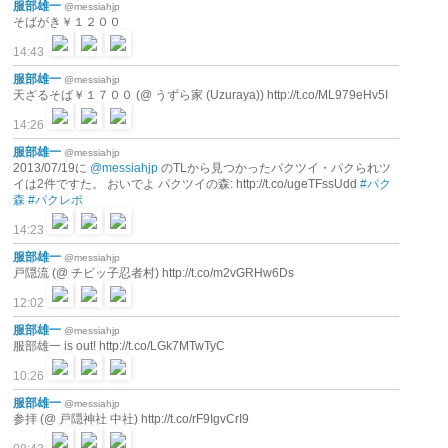
服部雄一
@messiahjp
そばがき￥１２００
14:43
服部雄一
@messiahjp
天ざるそば￥１７００ (@ うずら家 (Uzuraya)) http://t.co/ML979eHv5I
14:26
服部雄一
@messiahjp
2013/07/19に
@messiahjp
のTLから見つかったパクツイ・パクられツ
イは2件ですた。 おいでよ パクツイの森: http://t.co/ugeTFssUdd
#パク
森
#パクレポ
14:23
服部雄一
@messiahjp
戸隠流 (@ チビッ子忍者村) http://t.co/m2vGRHw6Ds
12:02
服部雄一
@messiahjp
服部雄一 is out! http://t.co/LGk7MTwTyC
10:26
服部雄一
@messiahjp
参拝 (@ 戸隠神社 中社) http://t.co/rF9IgvCrI9