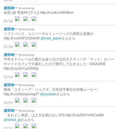
08:43
服部雄一
@messiahjp
休憩 (@ 寄居PA (下り)) http://t.co/koVd9Afknn
05:58
服部雄一
@messiahjp
ソフトバンク、ユニバーサルミュージックの買収を提案か
http://t.co/A0P2XjS4HR
@cnet_japan
さんから
02:59
服部雄一
@messiahjp
中年オヤジレベルの悪行を繰り広げる巨大テディベア「テッド」がバー
やメイドカフェで大暴れしたので激写しておきました - GIGAZINE
http://t.co/JvY1yGRIOp
02:59
服部雄一
@messiahjp
映画「スティーブ・ジョブズ」日本語字幕付き特報ムービー:
http://t.co/GdvaneAg4T
@youtube
さんから
02:53
服部雄一
@messiahjp
「きわどい単語」は入力を助けないiOS http://t.co/DNYViNCwWh
@wired_jp
さんから
02:51