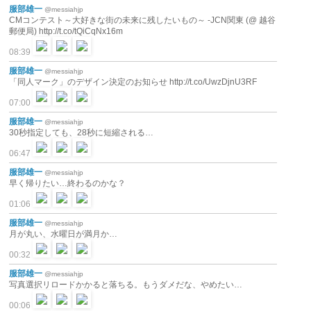
服部雄一
@messiahjp
CMコンテスト～大好きな街の未来に残したいもの～ -JCN関東 (@ 越谷
郵便局) http://t.co/tQiCqNx16m
08:39
服部雄一
@messiahjp
「同人マーク」のデザイン決定のお知らせ http://t.co/UwzDjnU3RF
07:00
服部雄一
@messiahjp
30秒指定しても、28秒に短縮される…
06:47
服部雄一
@messiahjp
早く帰りたい…終わるのかな？
01:06
服部雄一
@messiahjp
月が丸い、水曜日が満月か…
00:32
服部雄一
@messiahjp
写真選択リロードかかると落ちる。もうダメだな、やめたい…
00:06