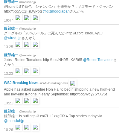
服部雄一
@messiahjp
iPhone 5Sで新色「シャンパン」を発売か？ : ギズモード・ジャパン
http://t.co/SC2FsLWPoq
@gizmodojapan
さんから
19:47
服部雄一
@messiahjp
グーグルの「20％ルール」は死んだか http://t.co/cHs6sCAyLJ
@wired_jp
さんから
13:25
服部雄一
@messiahjp
Jobs - Rotten Tomatoes http://t.co/NH9RLKAR65
@RottenTomatoes
さ
んから
13:23
WSJ Breaking News
@WSJbreakingnews
Apple has asked supplier Hon Hai to begin shipping a new high-end
and low-end iPhone in early September. http://t.co/Wdy2SYXvSt
13:21
服部雄一
@messiahjp
服部雄一 is out! http://t.co/7HL1xzgOtX ▸ Top stories today via
@messiahjp
10:26