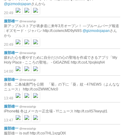
@gizmodojapan
さんから
20:49
服部雄一
@messiahjp
新アップルストアが表参道に来年3月オープン！ ―ブルームバーグ報道
: ギズモード・ジャパン http://t.co/wncMD9yN9S
@gizmodojapan
さん
から
20:49
服部雄一
@messiahjp
疲れた心を癒やすために自分だけの心の聖地を作成できるアプリ「My
Holy Place - こころの聖地」 - GIGAZINE http://t.co/LYpojkiqN4
14:00
服部雄一
@messiahjp
京都、二条城唐門を公開 「菊」の下に「葵」紋 - 47NEWS（よんなな
ニュース） http://t.co/ZWWtCfvIc0
13:48
服部雄一
@messiahjp
iPhone軸 冬はメーカー正念場 - Y!ニュース http://t.co/IS7kwyujt1
13:47
服部雄一
@messiahjp
服部雄一 is out! http://t.co/7HL1xzgOtX