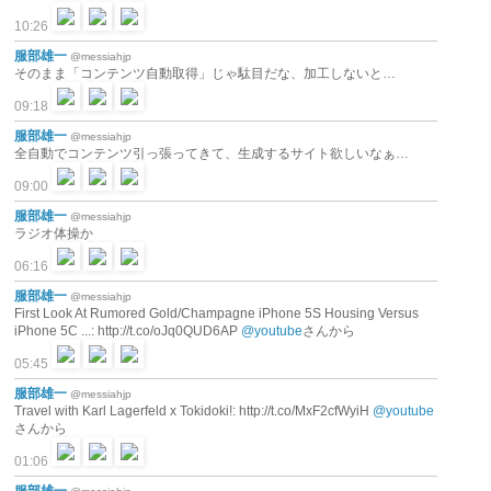
10:26
服部雄一
@messiahjp
そのまま「コンテンツ自動取得」じゃ駄目だな、加工しないと…
09:18
服部雄一
@messiahjp
全自動でコンテンツ引っ張ってきて、生成するサイト欲しいなぁ…
09:00
服部雄一
@messiahjp
ラジオ体操か
06:16
服部雄一
@messiahjp
First Look At Rumored Gold/Champagne iPhone 5S Housing Versus
iPhone 5C ...: http://t.co/oJq0QUD6AP
@youtube
さんから
05:45
服部雄一
@messiahjp
Travel with Karl Lagerfeld x Tokidoki!: http://t.co/MxF2cfWyiH
@youtube
さんから
01:06
服部雄一