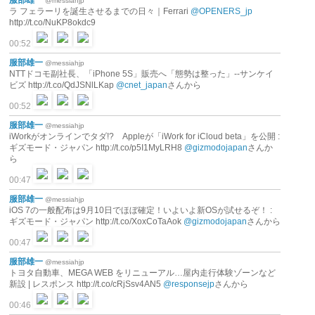
@messiahjp
ラ フェラーリを誕生させるまでの日々｜Ferrari
@OPENERS_jp
http://t.co/NuKP8okdc9
00:52
服部雄一
@messiahjp
NTTドコモ副社長、「iPhone 5S」販売へ「態勢は整った」--サンケイ
ビズ http://t.co/QdJSNlLKap
@cnet_japan
さんから
00:52
服部雄一
@messiahjp
iWorkがオンラインでタダ!? Appleが「iWork for iCloud beta」を公開 :
ギズモード・ジャパン http://t.co/p5I1MyLRH8
@gizmodojapan
さんか
ら
00:47
服部雄一
@messiahjp
iOS 7の一般配布は9月10日でほぼ確定！いよいよ新OSが試せるぞ！ :
ギズモード・ジャパン http://t.co/XoxCoTaAok
@gizmodojapan
さんから
00:47
服部雄一
@messiahjp
トヨタ自動車、MEGA WEB をリニューアル…屋内走行体験ゾーンなど
新設 | レスポンス http://t.co/cRjSsv4AN5
@responsejp
さんから
00:46