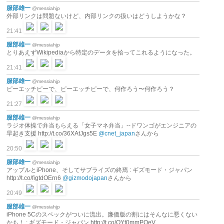
服部雄一
@messiahjp
外部リンクは問題ないけど、内部リンクの扱いはどうしようかな？
21:41
服部雄一
@messiahjp
とりあえずWikipediaから特定のデータを拾ってこれるようになった。
21:41
服部雄一
@messiahjp
ピーエッチピーで、ピーエッチピーで、何作ろう〜何作ろう？
21:27
服部雄一
@messiahjp
ラジオ体操で弁当もらえる「女子マネ弁当」--ドワンゴがエンジニアの
早起き支援 http://t.co/36XAtJgs5E
@cnet_japan
さんから
20:50
服部雄一
@messiahjp
アップルとiPhone、そしてサプライズの終焉 : ギズモード・ジャパン
http://t.co/figtdOErn6
@gizmodojapan
さんから
20:49
服部雄一
@messiahjp
iPhone 5Cのスペックがついに流出。廉価版の割にはそんなに悪くない
かも！ : ギズモード・ジャパン http://t.co/QYt0mmPQeV