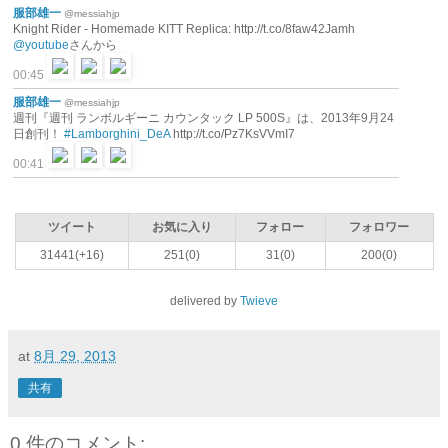
服部雄一
@messiahjp
Knight Rider - Homemade KITT Replica: http://t.co/8faw42Jamh
@youtube
さんから
00:45
服部雄一
@messiahjp
週刊『週刊 ランボルギーニ カウンタック LP 500S』は、2013年9月24
日創刊！
#Lamborghini_DeA
http://t.co/Pz7KsVVmI7
00:41
ツイート
お気に入り
フォロー
フォロワー
31441(+16)
251(0)
31(0)
200(0)
delivered by
Twieve
at
8月 29, 2013
共有
0 件のコメント: