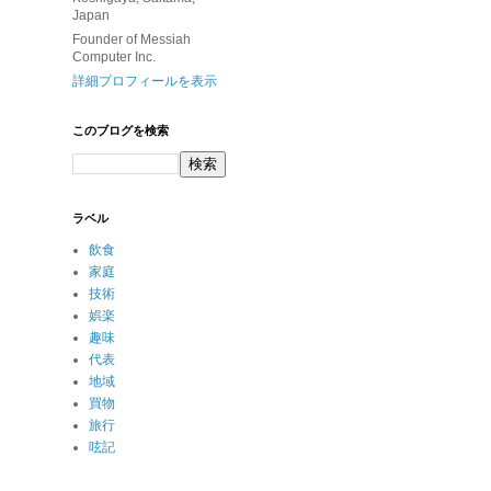
Japan
Founder of Messiah
Computer Inc.
詳細プロフィールを表示
このブログを検索
ラベル
飲食
家庭
技術
娯楽
趣味
代表
地域
買物
旅行
呟記