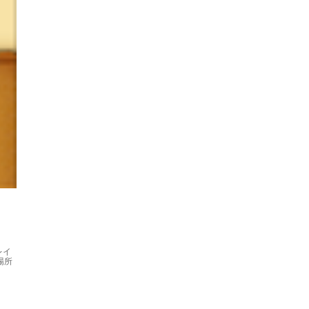
レイ
場所