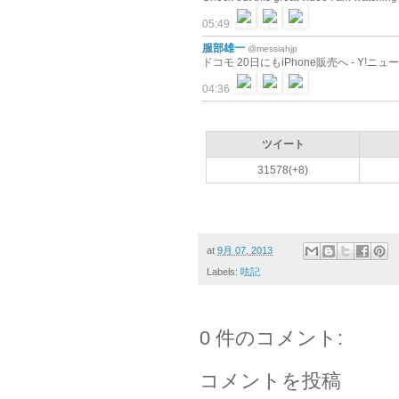
05:49
服部雄一
@messiahjp
ドコモ 20日にもiPhone販売へ - Y!ニュース ht
04:36
ツイート
31578(+8)
at
9月 07, 2013
Labels:
呟記
0 件のコメント:
コメントを投稿