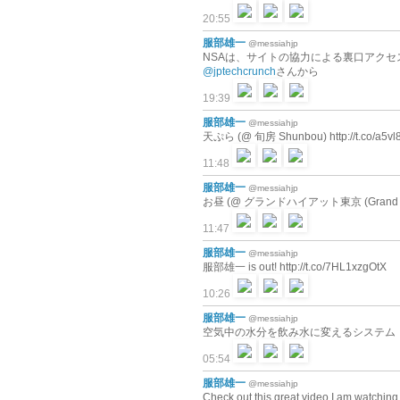
20:55
服部雄一
@messiahjp
NSAは、サイトの協力による裏口アクセスで殆どの暗
@jptechcrunch
さんから
19:39
服部雄一
@messiahjp
天ぷら (@ 旬房 Shunbou) http://t.co/a5vl
11:48
服部雄一
@messiahjp
お昼 (@ グランドハイアット東京 (Grand Hyatt) w
11:47
服部雄一
@messiahjp
服部雄一 is out! http://t.co/7HL1xzgOtX
10:26
服部雄一
@messiahjp
空気中の水分を飲み水に変えるシステム：MITが開発 
05:54
服部雄一
@messiahjp
Check out this great video I am watching