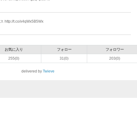
tp://t.co/x4qWx5B5Wx
お気に入り
フォロー
フォロワー
255(0)
31(0)
203(0)
delivered by
Twieve