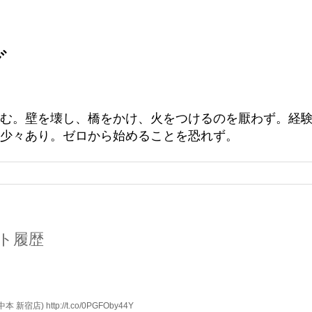
グ
む。壁を壊し、橋をかけ、火をつけるのを厭わず。経
少々あり。ゼロから始めることを恐れず。
イート履歴
) http://t.co/0PGFOby44Y