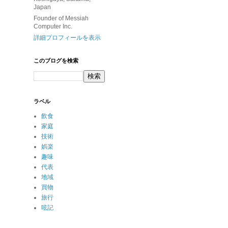
Japan
Founder of Messiah
Computer Inc.
詳細プロフィールを表示
このブログを検索
ラベル
飲食
家庭
技術
娯楽
趣味
代表
地域
買物
旅行
呟記