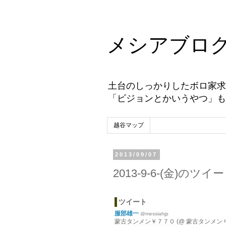
メシアブロ
土台のしっかりしたボロ家求
「ビジョンとかいうやつ」も
越谷マップ
2013/09/07
2013-9-6-(金)のツ
ツイート
服部雄一
@messiahjp
蒙古タンメン￥７７０ (@ 蒙古タンメン 中本 新宿店