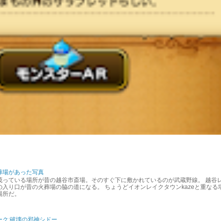
葬場があった写真
茂っている場所が昔の越谷市斎場。そのすぐ下に敷かれているのが武蔵野線。 越谷
入り口が昔の火葬場の脇の道になる。 ちょうどイオンレイクタウンkazeと重なる
場所だ。
ーク:破壊の邪神シドー