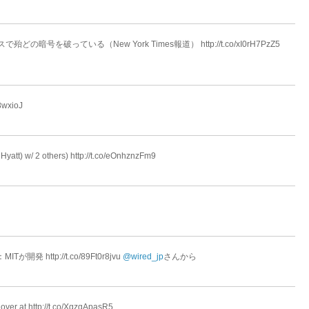
号を破っている（New York Times報道） http://t.co/xI0rH7PzZ5
8wxioJ
/ 2 others) http://t.co/eOnhznzFm9
http://t.co/89Ft0r8jvu
@wired_jp
さんから
 over at http://t.co/XgzqApasR5