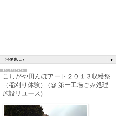
▼
2013/10/06
こしがや田んぼアート２０１３収穫祭
（稲刈り体験） (@ 第一工場ごみ処理
施設リユース)