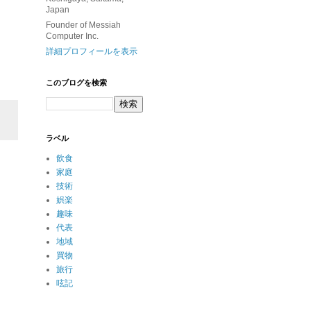
Japan
Founder of Messiah
Computer Inc.
詳細プロフィールを表示
このブログを検索
ラベル
飲食
家庭
技術
娯楽
趣味
代表
地域
買物
旅行
呟記