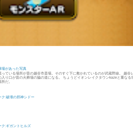
葬場があった写真
茂っている場所が昔の越谷市斎場。そのすぐ下に敷かれているのが武蔵野線。 越谷
入り口が昔の火葬場の脇の道になる。 ちょうどイオンレイクタウンkazeと重なる
場所だ。
ーク:破壊の邪神シドー
ク:ギガントヒルズ