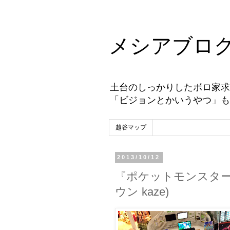
メシアブロ
土台のしっかりしたボロ家求
「ビジョンとかいうやつ」も
越谷マップ
2013/10/12
『ポケットモンスター 
ウン kaze)