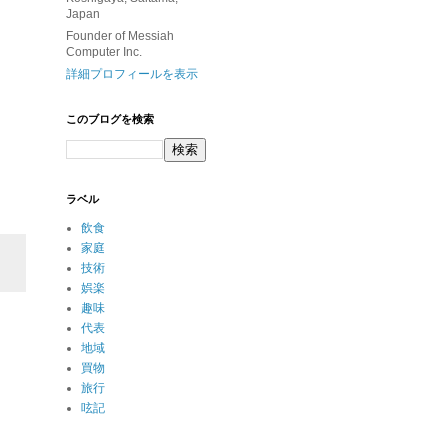
Japan
Founder of Messiah
Computer Inc.
詳細プロフィールを表示
このブログを検索
ラベル
飲食
家庭
技術
娯楽
趣味
代表
地域
買物
旅行
呟記