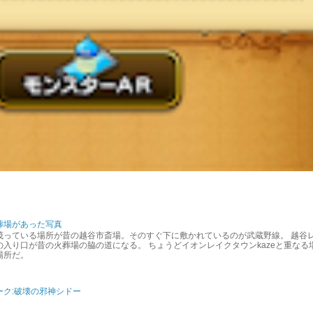
葬場があった写真
茂っている場所が昔の越谷市斎場。そのすぐ下に敷かれているのが武蔵野線。 越谷
入り口が昔の火葬場の脇の道になる。 ちょうどイオンレイクタウンkazeと重なる
場所だ。
ーク:破壊の邪神シドー