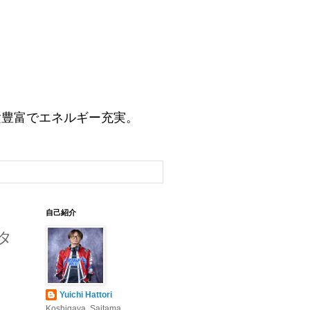
験豊富でエネルギー充実。
自己紹介
タ
Yuichi Hattori
Koshigaya, Saitama,