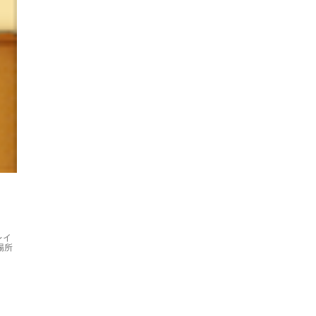
レイ
場所