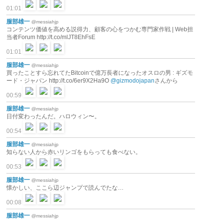
01:01
服部雄一
@messiahjp
コンテンツ価値を高める説得力、顧客の心をつかむ専門家作戦 | Web担
当者Forum http://t.co/mlJT8EhFsE
01:01
服部雄一
@messiahjp
買ったことすら忘れてたBitcoinで億万長者になったオスロの男 : ギズモ
ード・ジャパン http://t.co/6er9X2Ha9O
@gizmodojapan
さんから
00:59
服部雄一
@messiahjp
日付変わったんだ。ハロウィン〜。
00:54
服部雄一
@messiahjp
知らない人から赤いリンゴをもらっても食べない。
00:53
服部雄一
@messiahjp
懐かしい、ここら辺ジャンプで読んでたな…
00:08
服部雄一
@messiahjp