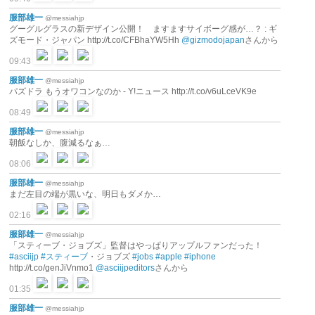
服部雄一
@messiahjp
グーグルグラスの新デザイン公開！ ますますサイボーグ感が…？ : ギ
ズモード・ジャパン http://t.co/CFBhaYW5Hh
@gizmodojapan
さんから
09:43
服部雄一
@messiahjp
パズドラ もうオワコンなのか - Y!ニュース http://t.co/v6uLceVK9e
08:49
服部雄一
@messiahjp
朝飯なしか、腹減るなぁ…
08:06
服部雄一
@messiahjp
まだ左目の端が黒いな、明日もダメか…
02:16
服部雄一
@messiahjp
「スティーブ・ジョブズ」監督はやっぱりアップルファンだった！
#asciijp
#スティーブ
・ジョブズ
#jobs
#apple
#iphone
http://t.co/genJiVnmo1
@asciijpeditors
さんから
01:35
服部雄一
@messiahjp