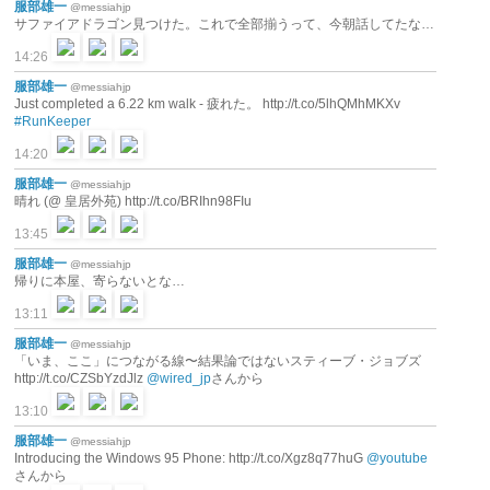
服部雄一
@messiahjp
サファイアドラゴン見つけた。これで全部揃うって、今朝話してたな…
14:26
服部雄一
@messiahjp
Just completed a 6.22 km walk - 疲れた。 http://t.co/5lhQMhMKXv
#RunKeeper
14:20
服部雄一
@messiahjp
晴れ (@ 皇居外苑) http://t.co/BRIhn98FIu
13:45
服部雄一
@messiahjp
帰りに本屋、寄らないとな…
13:11
服部雄一
@messiahjp
「いま、ここ」につながる線〜結果論ではないスティーブ・ジョブズ
http://t.co/CZSbYzdJlz
@wired_jp
さんから
13:10
服部雄一
@messiahjp
Introducing the Windows 95 Phone: http://t.co/Xgz8q77huG
@youtube
さんから