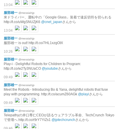
13:04
服部雄一
@messiahjp
米ドライバー、運転中の「Google Glass」装着で違反切符を切られる
http://t.co/uWgSNUZjK6
@cnet_japan
さんから
13:04
服部雄一
@messiahjp
服部雄一 is out! http://t.co/7HL1xzgOtX
10:26
服部雄一
@messiahjp
Play-i - Delightful Robots for Children to Program:
http://t.co/w2Ty3NUaCO
@youtube
さんから
09:49
服部雄一
@messiahjp
Meet the Robots - Introducing Bo & Yana, delightful robots that fuse
play with programming. http://t.co/acumZ60AGk
@playi
さんから
09:49
服部雄一
@messiahjp
Telepathyの井口尊仁CEOが語るウェアラブル革命、TechCrunch Tokyo
で登壇へ http://t.co/r9rY7YiZs1
@jptechcrunch
さんから
09:46