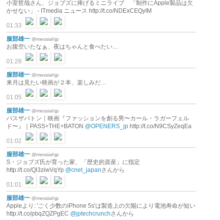
小室哲哉さん、ジョブズに捧げるミニライブ 「制作にApple製品は欠
かせない」 - ITmedia ニュース http://t.co/NDExCEQyIM
01:33
服部雄一
@messiahjp
お腹空いたなぁ、夜はちゃんと食べたい…
01:28
服部雄一
@messiahjp
来月は見たい映画が２本、楽しみだ…
01:05
服部雄一
@messiahjp
パスザバトン｜映画『ファッションを創る男〜カール・ラガーフェル
ド〜』｜PASS+THE+BATON
@OPENERS_jp
http://t.co/N9CSyZeqEa
01:02
服部雄一
@messiahjp
S・ジョブズ氏が育った家、「歴史的資産」に指定
http://t.co/Ql3ziwVqYp
@cnet_japan
さんから
01:01
服部雄一
@messiahjp
Appleより: 'ごく少数のiPhone 5s'は製造上の欠陥により電池寿命が短い
http://t.co/pbqZQZPgEC
@jptechcrunch
さんから