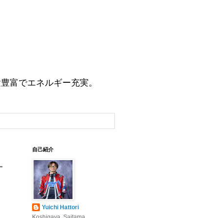
験豊富でエネルギー充実。
自己紹介
ー
Yuichi Hattori
Koshigaya, Saitama,