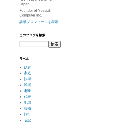
Japan
Founder of Messiah
Computer Inc.
詳細プロフィールを表示
このブログを検索
ラベル
飲食
家庭
技術
娯楽
趣味
代表
地域
買物
旅行
呟記