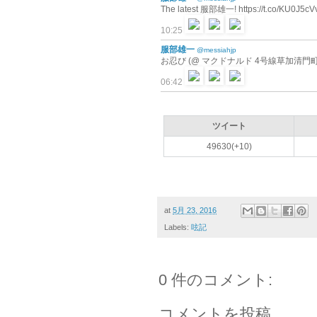
The latest 服部雄一! https://t.co/KU0J5cV
10:25
服部雄一
@messiahjp
お忍び (@ マクドナルド 4号線草加清門町
06:42
ツイート
49630(+10)
at
5月 23, 2016
Labels:
呟記
0 件のコメント:
コメントを投稿