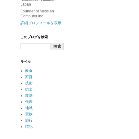
Japan
Founder of Messiah
Computer Inc.
詳細プロフィールを表示
このブログを検索
ラベル
飲食
家庭
技術
娯楽
趣味
代表
地域
買物
旅行
呟記