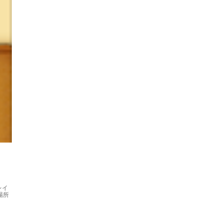
レイ
場所