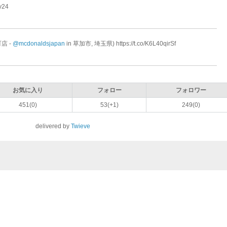
v24
店 -
@mcdonaldsjapan
in 草加市, 埼玉県) https://t.co/K6L40qirSf
お気に入り
フォロー
フォロワー
451(0)
53(+1)
249(0)
delivered by
Twieve