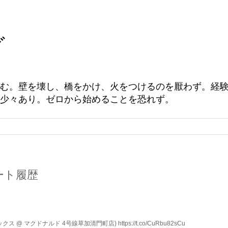
グ
む。壁を壊し、橋をかけ、火をつけるのを厭わず。経
少々あり。ゼロから始めることを恐れず。
ツイート履歴
 マクドナルド 4号線草加清門町店) https://t.co/CuRbu82sCu