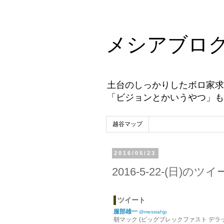
メシアブロ
土台のしっかりしたボロ家求
「ビジョンとかいうやつ」も
越谷マップ
2016/05/23
2016-5-22-(日)の
ツイート
服部雄一
@messiahjp
朝マック (ビッグブレックファスト デラックス @