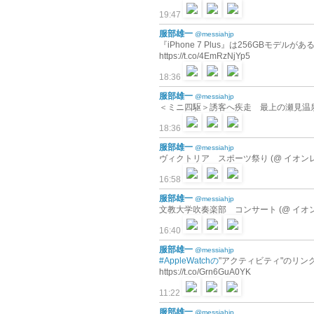
19:47
服部雄一
@messiahjp
『iPhone 7 Plus』は256GBモデ
https://t.co/4EmRzNjYp5
18:36
服部雄一
@messiahjp
＜ミニ四駆＞誘客へ疾走 最上の瀬見温泉（河北新報）
18:36
服部雄一
@messiahjp
ヴィクトリア スポーツ祭り (@ イオンレイ
16:58
服部雄一
@messiahjp
文教大学吹奏楽部 コンサート (@ イオンレ
16:40
服部雄一
@messiahjp
#AppleWatchの
"アクティビティ"のリン
https://t.co/Grn6GuA0YK
11:22
服部雄一
@messiahjp