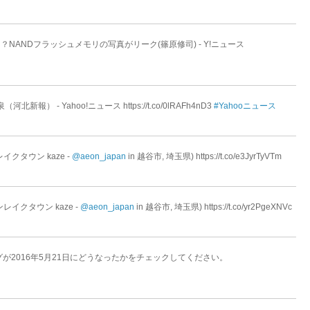
ルがある？NANDフラッシュメモリの写真がリーク(篠原修司) - Y!ニュース
 - Yahoo!ニュース https://t.co/0lRAFh4nD3
#Yahooニュース
クタウン kaze -
@aeon_japan
in 越谷市, 埼玉県) https://t.co/e3JyrTyVTm
イクタウン kaze -
@aeon_japan
in 越谷市, 埼玉県) https://t.co/yr2PgeXNVc
グが2016年5月21日にどうなったかをチェックしてください。