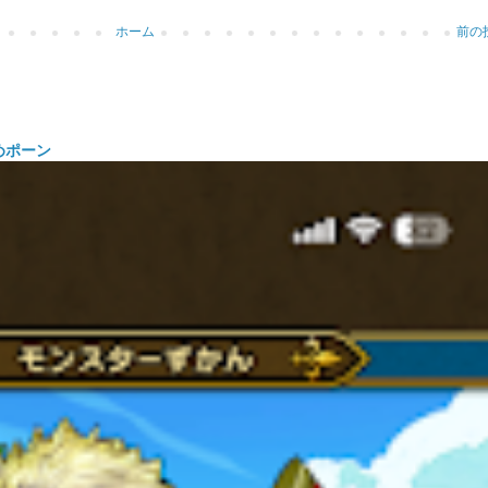
ホーム
前の
めポーン