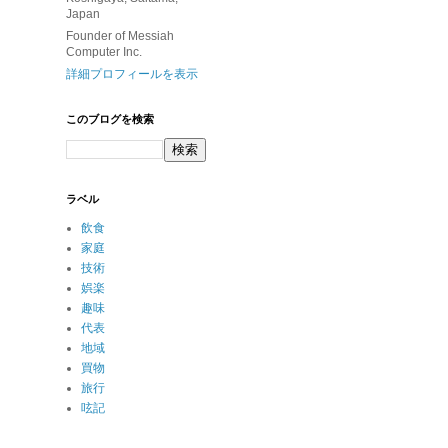
Japan
Founder of Messiah
Computer Inc.
詳細プロフィールを表示
このブログを検索
ラベル
飲食
家庭
技術
娯楽
趣味
代表
地域
買物
旅行
呟記