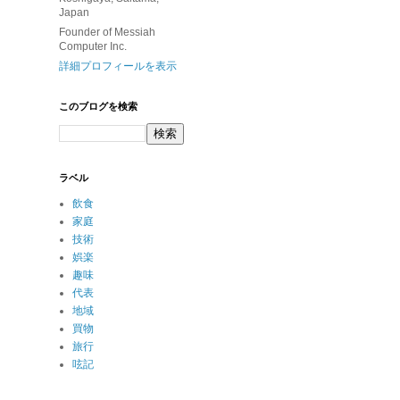
Japan
Founder of Messiah
Computer Inc.
詳細プロフィールを表示
このブログを検索
ラベル
飲食
家庭
技術
娯楽
趣味
代表
地域
買物
旅行
呟記