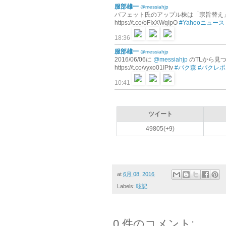
服部雄一
@messiahjp
バフェット氏のアップル株は「宗旨替え」なのか？（
https://t.co/oFIxXWqIpO
#Yahooニュース
18:36
服部雄一
@messiahjp
2016/06/06に
@messiahjp
のTLから見
https://t.co/vyxo01IPtv
#パク森
#パクレポ
10:41
ツイート
49805(+9)
at
6月 08, 2016
Labels:
呟記
0 件のコメント: