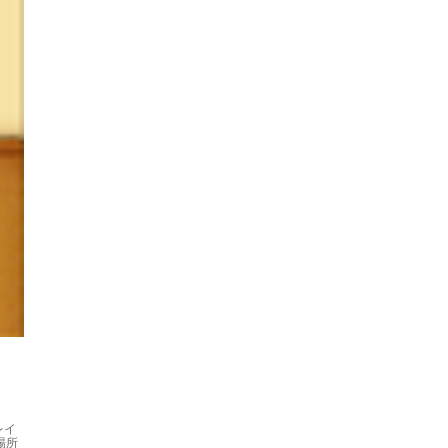
レイ
場所