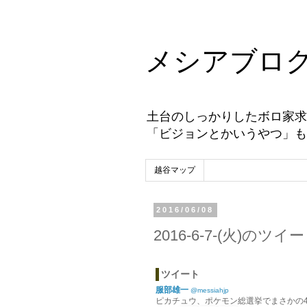
メシアブロ
土台のしっかりしたボロ家求
「ビジョンとかいうやつ」も
越谷マップ
2016/06/08
2016-6-7-(火)のツ
ツイート
服部雄一
@messiahjp
ピカチュウ、ポケモン総選挙でまさかの4位 「ピカー