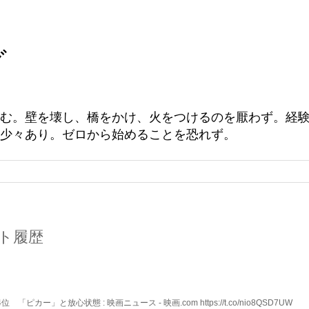
グ
む。壁を壊し、橋をかけ、火をつけるのを厭わず。経
少々あり。ゼロから始めることを恐れず。
イート履歴
」と放心状態 : 映画ニュース - 映画.com https://t.co/nio8QSD7UW