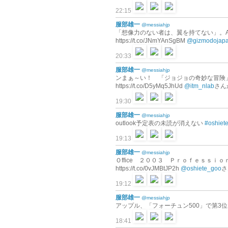
22:15
服部雄一
@messiahjp
「想像力のない者は、翼を持てない」。Ap
https://t.co/JNmYAnSgBM
@gizmodojap
20:33
服部雄一
@messiahjp
ンまぁ～い！ 「ジョジョの奇妙な冒険」
https://t.co/D5yMq5JhUd
@itm_nlab
さん
19:30
服部雄一
@messiahjp
outlook予定表の未読が消えない
#oshiet
19:13
服部雄一
@messiahjp
Ｏffice ２００３ Ｐｒｏｆｅｓｓ
https://t.co/0vJMBtJP2h
@oshiete_goo
さ
19:12
服部雄一
@messiahjp
アップル、「フォーチュン500」で第3位に--第5位
18:41