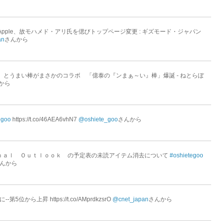
ple、故モハメド・アリ氏を偲びトップページ変更 : ギズモード・ジャパン
an
さんから
とうまい棒がまさかのコラボ 「億泰の『ンまぁ～い』棒」爆誕 - ねとらぼ
から
egoo
https://t.co/46AEA6vhN7
@oshiete_goo
さんから
ｉｏｎａｌ Ｏｕｔｌｏｏｋ の予定表の未読アイテム消去について
#oshietegoo
んから
から上昇 https://t.co/AMprdkzsrO
@cnet_japan
さんから