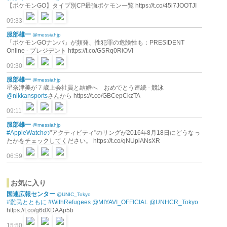
【ポケモンGO】タイプ別CP最強ポケモン一覧 https://t.co/45i7JOOTJI
09:33
服部雄一
@messiahjp
「ポケモンGOナンパ」が頻発、性犯罪の危険性も：PRESIDENT
Online - プレジデント https://t.co/GSRq0RiOVI
09:30
服部雄一
@messiahjp
星奈津美が７歳上会社員と結婚へ おめでとう連続 - 競泳
@nikkansports
さんから https://t.co/GBCepCkzTA
09:11
服部雄一
@messiahjp
#AppleWatchの
"アクティビティ"のリングが2016年8月18日にどうなっ
たかをチェックしてください。 https://t.co/qNUpiANsXR
06:59
お気に入り
国連広報センター
@UNIC_Tokyo
#難民とともに
#WithRefugees
@MIYAVI_OFFICIAL
@UNHCR_Tokyo
https://t.co/g6dXDAAp5b
15:50