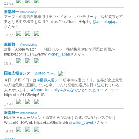
21:02
服部雄一
@messiahjp
アップルの電気自動車用リチウムイオン・バッテリーは、冷却装置が不
要となる中空構造を採用？ https://t.co/GommHHp1Ig
@autoblogjapan
さんから
19:38
服部雄一
@messiahjp
次期「Apple Watch」、独自セルラー接続機能対応で問題に直面か
https://t.co/HeCTNZVMfW
@cnet_japan
さんから
19:35
国連広報センター
@UNIC_Tokyo
今日（8月19日）は
#世界人道デー
紛争や災害により、世界が史上最悪
の人道危機に直面している今、そんな究極の選択を日々迫られている
人々がいます。
#ShareHumanity
#みんなでひとつのヒューマニティ
https://t.co/rLG5wbp6UB
17:44
服部雄一
@messiahjp
NL-PRIME エージェント添乗企画 第1弾｜高速バス/夜行バス予約｜
WILLER TRAVEL https://t.co/0hdflrivHi
@willer_travel
さんから
16:37