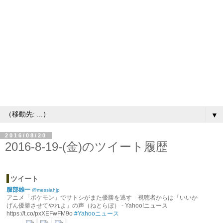
▼
2016/08/20
2016-8-19-(金)のツイート履歴
ツイート
服部雄一
@messiahjp
アニメ「ポケモン」でサトシがまた優勝を逃す 視聴者からは「いいか
げん優勝させてやれよ」の声（ねとらぼ） - Yahoo!ニュース
https://t.co/pxXEFwFM9o
#Yahooニュース