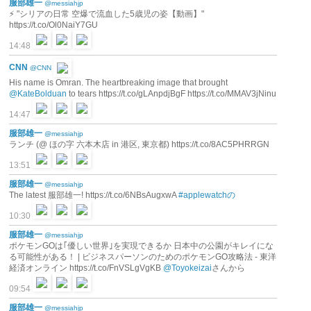
服部雄一
@messiahjp
⚡️ "シリアの日常 空爆で流血した5歳児の姿【動画】"
https://t.co/Ol0NaiY7GU
14:48
CNN
@CNN
His name is Omran. The heartbreaking image that brought
@KateBolduan
to tears https://t.co/gLAnpdjBgF https://t.co/MMAV3jNinu
14:47
服部雄一
@messiahjp
ランチ (@ ほの字 六本木店 in 港区, 東京都) https://t.co/8AC5PHRRGN
13:51
服部雄一
@messiahjp
The latest 服部雄一! https://t.co/6NBsAugxwA
#applewatchの
10:30
服部雄一
@messiahjp
ポケモンGOは｢優しい世界｣を実現できるか 日本中の公園がキレイにな
る可能性がある！ | ビジネスパーソンのためのポケモンGO攻略法 - 東洋
経済オンライン https://t.co/FnVSLgVgKB
@Toyokeizai
さんから
09:54
服部雄一
@messiahjp