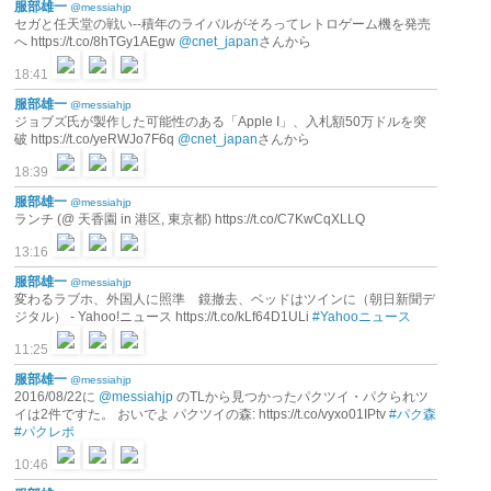
服部雄一
@messiahjp
セガと任天堂の戦い--積年のライバルがそろってレトロゲーム機を発売
へ https://t.co/8hTGy1AEgw
@cnet_japan
さんから
18:41
服部雄一
@messiahjp
ジョブズ氏が製作した可能性のある「Apple I」、入札額50万ドルを突
破 https://t.co/yeRWJo7F6q
@cnet_japan
さんから
18:39
服部雄一
@messiahjp
ランチ (@ 天香園 in 港区, 東京都) https://t.co/C7KwCqXLLQ
13:16
服部雄一
@messiahjp
変わるラブホ、外国人に照準 鏡撤去、ベッドはツインに（朝日新聞デ
ジタル） - Yahoo!ニュース https://t.co/kLf64D1ULi
#Yahooニュース
11:25
服部雄一
@messiahjp
2016/08/22に
@messiahjp
のTLから見つかったパクツイ・パクられツ
イは2件ですた。 おいでよ パクツイの森: https://t.co/vyxo01IPtv
#パク森
#パクレポ
10:46