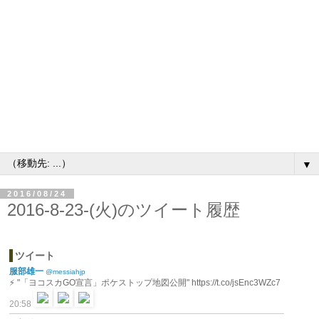
▼
2016/08/24
2016-8-23-(火)のツイート履歴
ツイート
服部雄一
@messiahjp
⚡️ "「ヨコスカGO宣言」ポケストップ地図公開" https://t.co/jsEnc3WZc7
20:58