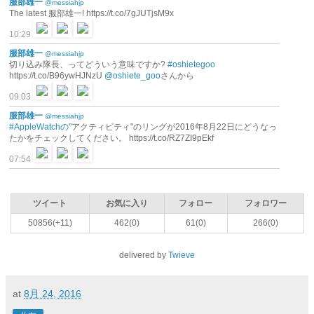
服部雄一
@messiahjp
The latest 服部雄一! https://t.co/7gJUTjsM9x
10:29
服部雄一
@messiahjp
切り込み隊長、ってどういう意味ですか?
#oshietegoo
https://t.co/B96ywHJNzU
@oshiete_goo
さんから
09:03
服部雄一
@messiahjp
#AppleWatchの
"アクティビティ"のリングが2016年8月22日にどうなっ
たかをチェックしてください。 https://t.co/RZ7ZI9pEkf
07:54
ツイート
お気に入り
フォロー
フォロワー
50856(+11)
462(0)
61(0)
266(0)
delivered by
Twieve
at
8月 24, 2016