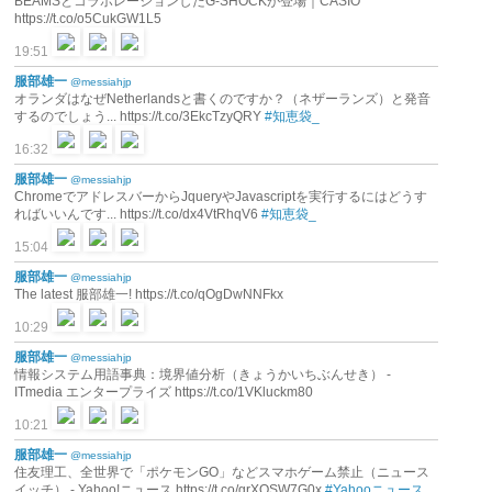
BEAMSとコラボレーションしたG-SHOCKが登場｜CASIO
https://t.co/o5CukGW1L5
19:51
服部雄一
@messiahjp
オランダはなぜNetherlandsと書くのですか？（ネザーランズ）と発音
するのでしょう... https://t.co/3EkcTzyQRY
#知恵袋_
16:32
服部雄一
@messiahjp
ChromeでアドレスバーからJqueryやJavascriptを実行するにはどうす
ればいいんです... https://t.co/dx4VtRhqV6
#知恵袋_
15:04
服部雄一
@messiahjp
The latest 服部雄一! https://t.co/qOgDwNNFkx
10:29
服部雄一
@messiahjp
情報システム用語事典：境界値分析（きょうかいちぶんせき） -
ITmedia エンタープライズ https://t.co/1VKluckm80
10:21
服部雄一
@messiahjp
住友理工、全世界で「ポケモンGO」などスマホゲーム禁止（ニュース
イッチ） - Yahoo!ニュース https://t.co/grXOSW7G0x
#Yahooニュース