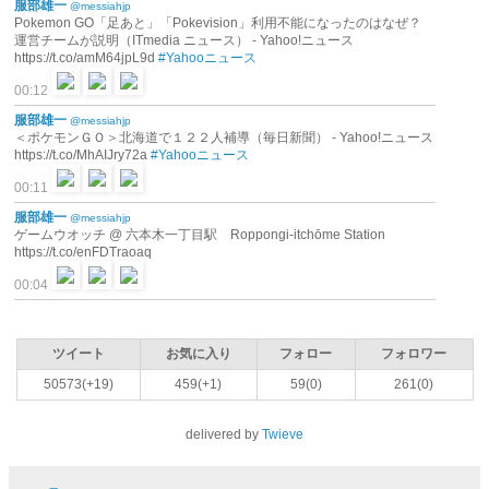
服部雄一
@messiahjp
Pokemon GO「足あと」「Pokevision」利用不能になったのはなぜ？
運営チームが説明（ITmedia ニュース） - Yahoo!ニュース
https://t.co/amM64jpL9d
#Yahooニュース
00:12
服部雄一
@messiahjp
＜ポケモンＧＯ＞北海道で１２２人補導（毎日新聞） - Yahoo!ニュース
https://t.co/MhAIJry72a
#Yahooニュース
00:11
服部雄一
@messiahjp
ゲームウオッチ @ 六本木一丁目駅 Roppongi-itchōme Station
https://t.co/enFDTraoaq
00:04
ツイート
お気に入り
フォロー
フォロワー
50573(+19)
459(+1)
59(0)
261(0)
delivered by
Twieve