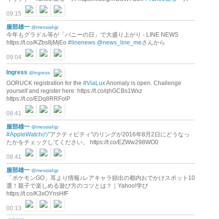
09:15
服部雄一
@messiahjp
今年もグラドル等が「バニーの日」で大盛り上がり - LINE NEWS
https://t.co/KZbs8jMjEo
#linenews
@news_line_me
さんから
09:04
Ingress
@ingress
GORUCK registration for the
#ViaLux
Anomaly is open. Challenge
yourself and register here: https://t.co/qhGCBs1Wxz
https://t.co/EDq8RRFolP
08:41
服部雄一
@messiahjp
#AppleWatchの
"アクティビティ"のリングが2016年8月2日にどうなっ
たかをチェックしてください。 https://t.co/EZWw298WO0
08:41
服部雄一
@messiahjp
「ポケモンGO」耳より情報♪レアキャラ頻出の都内おでかけスポット10
選！親子で楽しめる遊び方のコツとは？｜Yahoo!学び
https://t.co/K3xOYnsHfF
00:13