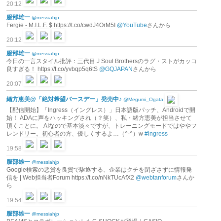
20:12
服部雄一
@messiahjp
Fergie - M.I.L.F. $ https://t.co/cwdJ4OrM5I
@YouTube
さんから
20:12
服部雄一
@messiahjp
今日の一言スタイル批評：三代目 J Soul Brothersのラグ・ストがカッコ
良すぎる！ https://t.co/yvbqp5q6tS
@GQJAPAN
さんから
20:07
緒方恵美@「絶対希望バースデー」発売中♪
@Megumi_Ogata
【配信開始】「Ingress（イングレス）」日本語版パッチ、Androidで開
始！ ADAに声をハッキングされ（？笑）、私・緒方恵美が担当させて
頂くことに。 AIなので基本淡々ですが、トレーニングモードではややフ
レンドリー。初心者の方、優しくするよ…（^-^）w
#ingress
19:58
服部雄一
@messiahjp
Google検索の悪貨を良貨で駆逐する、企業はクチを閉ざさずに情報発
信を | Web担当者Forum https://t.co/nNkTUcAfX2
@webtanforum
さんか
ら
19:54
服部雄一
@messiahjp