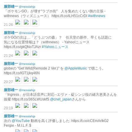
服部雄一
@messiahjp
「ポケモンGO」が壊す"ラブホ街" 人を集めたくない側の主張 -
withnews（ウィズニュース） https://t.co/iLH51cCrDl
#withnews
21:26
服部雄一
@messiahjp
ポケGOの次は…「どうぶつの森」？ 任天堂の新作、早くも話題に
気になる位置情報は？（withnews） - Yahoo!ニュース
https://t.co/gkQNoTJAzr
#Yahooニュース
21:24
服部雄一
@messiahjp
globeの "Get Wild(Remode 2 Ver.)" を
@AppleMusic
で聴こう。
https://t.co/lGT1jkq46N
20:27
服部雄一
@messiahjp
「Ingress」が日本語音声に対応--エヴァ・碇シンジ役の緒方恵美さんを
抜擢 https://t.co/365LWUskfS
@cnet_japan
さんから
20:19
服部雄一
@messiahjp
次の
@YouTube
動画を高く評価しました: https://t.co/cCEmArIkG2
Fergie - M.I.L.F. $