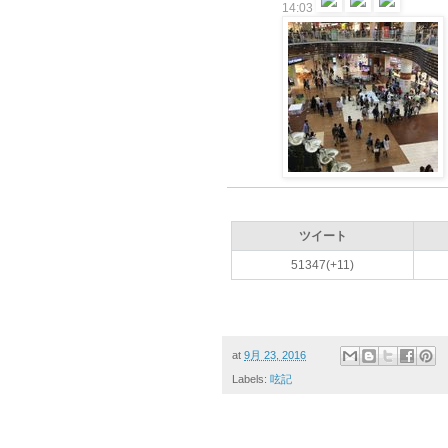
14:03
ツイート
51347(+11)
at
9月 23, 2016
Labels:
呟記