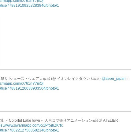
warmapp.com/c/761nY7jiiOj
/status/778819109253283840/photo/1
り｣シューズ・ウエア大放出 (@ イオンレイクタウン kaze -
@aeon_japan
in
warmapp.com/c/761nY7jiiOj
/status/778819126038933504/photo/1
olorful LakeTown～ 人形コマ撮りアニメーション&音楽 ATELIER
ps://www.swarmapp.com/c/1Pr5jhZKrtx
/status/778822127583502340/photo/1