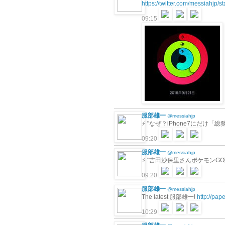
https://twitter.com/messiahjp
09:15
服部雄一
@messiahjp
⚡️ "なぜ？iPhone7にだけ
09:20
服部雄一
@messiahjp
⚡️ "吉田沙保里さんポケモン
09:20
服部雄一
@messiahjp
The latest 服部雄一!
http://pa
10:29