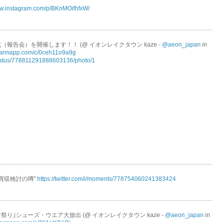
ww.instagram.com/p/BKnMOifhfxW/
報告会）を開催します！！ (@ イオンレイクタウン kaze -
@aeon_japan
in
warmapp.com/c/0ceh11o9a9g
/status/778811291888603136/photo/1
ン買収検討の噂"
https://twitter.com/i/moments/778754060241383424
り｣シューズ・ウエア大放出 (@ イオンレイクタウン kaze -
@aeon_japan
in