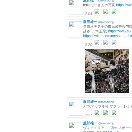
服部雄一
@messiahjp
ferrarijpnさんの写真
https://w
12:04
服部雄一
@messiahjp
星奈津美選手の市民栄誉授与式（
越谷市, 埼玉県)
https://www.s
https://twitter.com/messiahjp
13:20
服部雄一
@messiahjp
⚡️ "米アップル社 マクラーレ
13:27
服部雄一
@messiahjp
ヴィクトリア 「秋のスポーツ祭