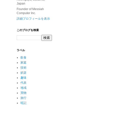
Japan
Founder of Messiah
Computer Inc.
詳細プロフィールを表示
このブログを検索
ラベル
飲食
家庭
技術
娯楽
趣味
代表
地域
買物
旅行
呟記