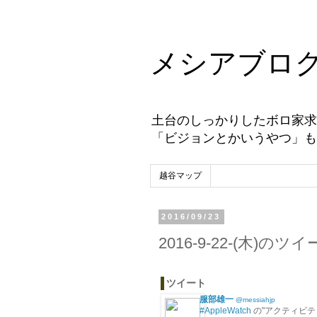
メシアブロ
土台のしっかりしたボロ家求
「ビジョンとかいうやつ」も
越谷マップ
2016/09/23
2016-9-22-(木)の
ツイート
服部雄一
@messiahjp
#AppleWatch
の"アクティビテ