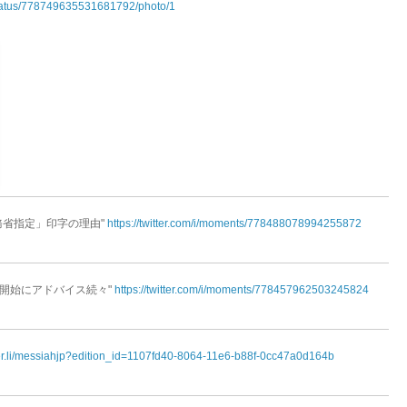
/status/778749635531681792/photo/1
「総務省指定」印字の理由"
https://twitter.com/i/moments/778488078994255872
GO開始にアドバイス続々"
https://twitter.com/i/moments/778457962503245824
per.li/messiahjp?edition_id=1107fd40-8064-11e6-b88f-0cc47a0d164b