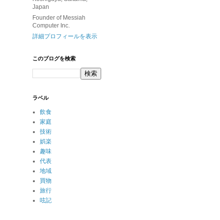
Japan
Founder of Messiah
Computer Inc.
詳細プロフィールを表示
このブログを検索
ラベル
飲食
家庭
技術
娯楽
趣味
代表
地域
買物
旅行
呟記