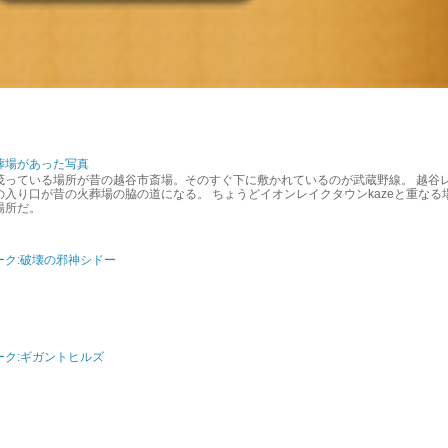
葬場があった写真
茂っている場所が昔の越谷市斎場。そのすぐ下に敷かれているのが武蔵野線。 越谷
入り口が昔の火葬場の脇の道になる。 ちょうどイオンレイクタウンkazeと重なる
場所だ。
ーク:破壊の邪神シドー
ク:ギガントヒルズ