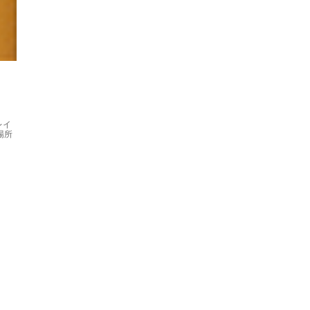
レイ
場所