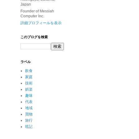
Japan
Founder of Messiah
Computer Inc.
詳細プロフィールを表示
このブログを検索
ラベル
飲食
家庭
技術
娯楽
趣味
代表
地域
買物
旅行
呟記