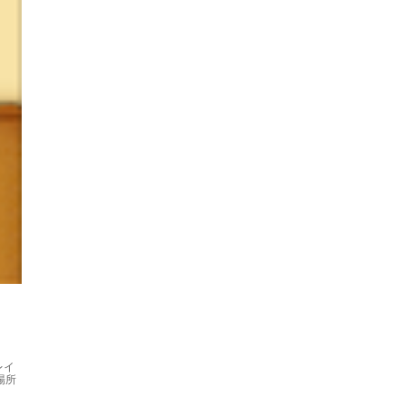
レイ
場所