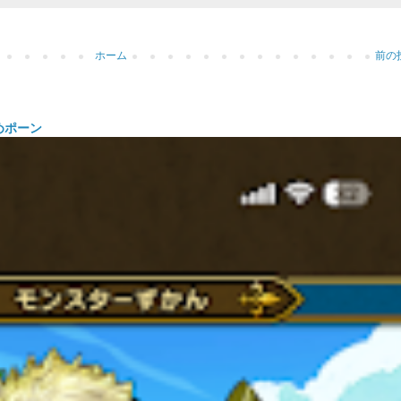
ホーム
前の
めポーン