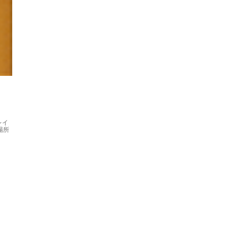
レイ
場所