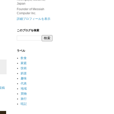
Japan
Founder of Messiah
Computer Inc.
詳細プロフィールを表示
このブログを検索
ラベル
飲食
家庭
技術
娯楽
趣味
代表
投稿
地域
買物
旅行
呟記