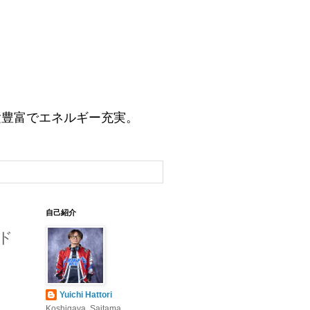
験豊富でエネルギー充実。
自己紹介
ード
Yuichi Hattori
Koshigaya, Saitama,