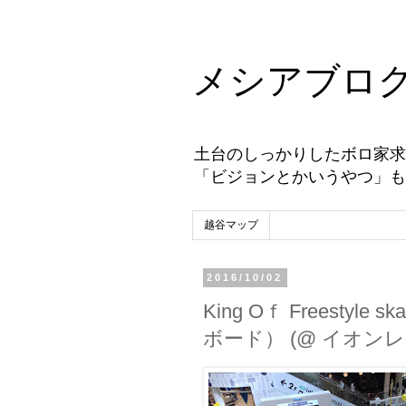
メシアブロ
土台のしっかりしたボロ家求
「ビジョンとかいうやつ」も
越谷マップ
2016/10/02
King Oｆ Freest
ボード） (@ イオンレイクタ