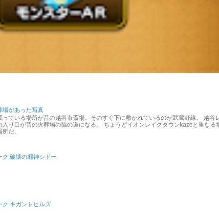
葬場があった写真
茂っている場所が昔の越谷市斎場。そのすぐ下に敷かれているのが武蔵野線。 越谷
入り口が昔の火葬場の脇の道になる。 ちょうどイオンレイクタウンkazeと重なる
場所だ。
ーク:破壊の邪神シドー
ク:ギガントヒルズ