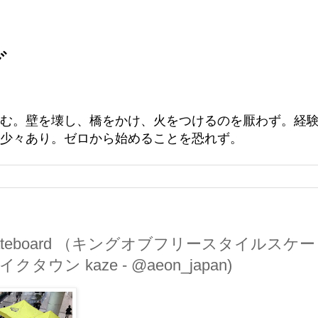
グ
む。壁を壊し、橋をかけ、火をつけるのを厭わず。経
少々あり。ゼロから始めることを恐れず。
yle skateboard （キングオブフリースタイルスケ
ウン kaze - @aeon_japan)