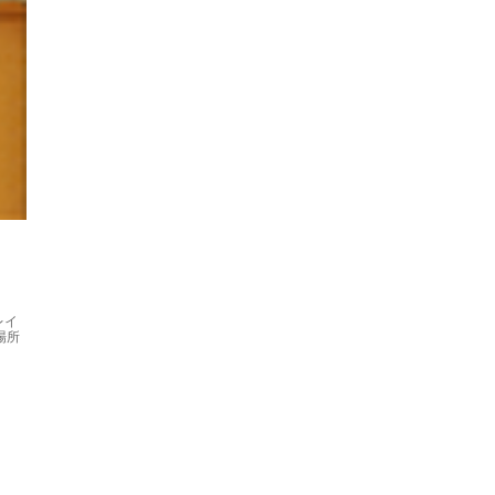
レイ
場所