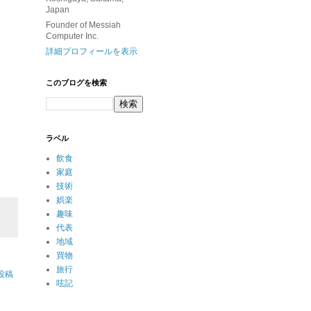
Japan
Founder of Messiah
Computer Inc.
詳細プロフィールを表示
このブログを検索
ラベル
飲食
家庭
技術
娯楽
趣味
代表
地域
買物
旅行
投稿
呟記