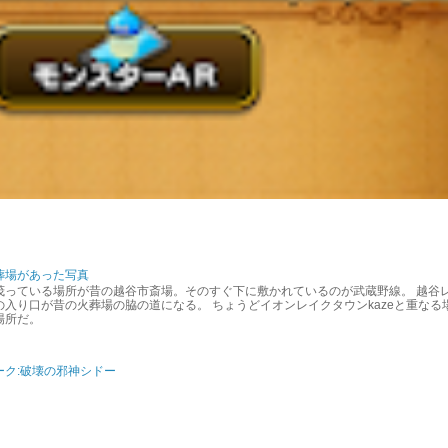
葬場があった写真
茂っている場所が昔の越谷市斎場。そのすぐ下に敷かれているのが武蔵野線。 越谷
入り口が昔の火葬場の脇の道になる。 ちょうどイオンレイクタウンkazeと重なる
場所だ。
ーク:破壊の邪神シドー