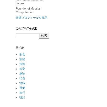
Japan
Founder of Messiah
Computer Inc.
詳細プロフィールを表示
このブログを検索
ラベル
飲食
家庭
技術
娯楽
趣味
代表
地域
買物
旅行
呟記