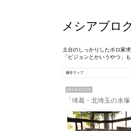
メシアブロ
土台のしっかりしたボロ家求
「ビジョンとかいうやつ」も
越谷マップ
2016/11/13
「埼葛・北埼玉の水塚」展