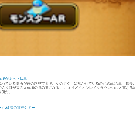
葬場があった写真
茂っている場所が昔の越谷市斎場。そのすぐ下に敷かれているのが武蔵野線。 越谷
入り口が昔の火葬場の脇の道になる。 ちょうどイオンレイクタウンkazeと重なる
場所だ。
ーク:破壊の邪神シドー