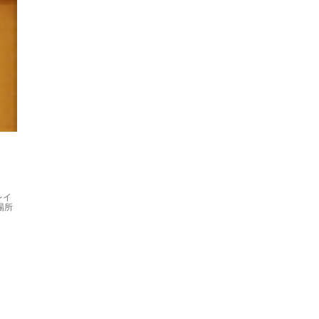
レイ
場所