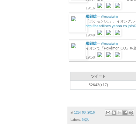
19:16
服部雄一
@messiahjp
「ポケモンGO」、イオングルー
http://headlines.yahoo.co.jp/
19:49
服部雄一
@messiahjp
イオンで『Pokémon GO』
19:50
ツイート
52643(+17)
at
12月 08, 2016
Labels:
呟記