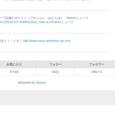
プ店舗がポケストップやジムに（ねとらぼ） - Yahoo!ニュース
hl?a=20161207-00000100-it_nlab-sci
#Yahooニュース
を遊ぼう！｜イオン
http://www.aeon-pokemon-go.com
お気に入り
フォロー
フォロワー
475(0)
50(0)
286(+1)
delivered by
Twieve