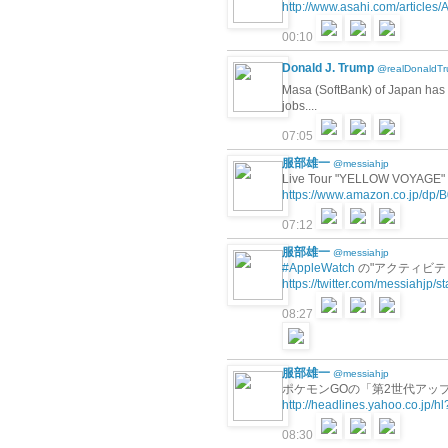
http://www.asahi.com/articl
00:10
Donald J. Trump
@realDonaldT
Masa (SoftBank) of Japan has 
jobs....
07:05
服部雄一
@messiahjp
Live Tour "YELLOW VOY
https://www.amazon.co.jp/
07:12
服部雄一
@messiahjp
#AppleWatch
の"アクティビテ
https://twitter.com/messiahjp
08:27
服部雄一
@messiahjp
ポケモンGOの「第2世代アップデー
http://headlines.yahoo.co.jp
08:30