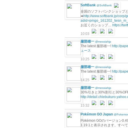
SoftBank
@SoftBank
全国のソフトバンクショップとワ
➡
http://www.softbank.jp/cor
adid=pmgo_161202_twsn_m_
お近くのショップ…
https://t
10:03
服部雄一
@messiahjp
The latest 服部雄一!
http://pa
ュース
10:25
服部雄一
@messiahjp
The latest 服部雄一!
http://pa
14:25
服部雄一
@messiahjp
30%引きと30%割引と30%
http://detail.chiebukuro.yaho
15:32
Pokémon GO Japan
@Pokemo
Pokémon GOのバージョン0.4
1.19.1と表示されます。