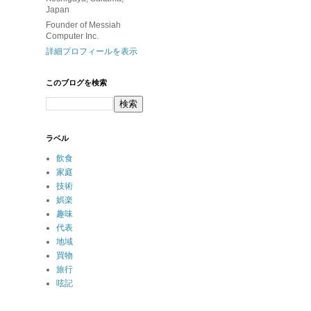
Japan
Founder of Messiah
Computer Inc.
詳細プロフィールを表示
このブログを検索
ラベル
飲食
家庭
技術
娯楽
趣味
代表
地域
買物
旅行
呟記