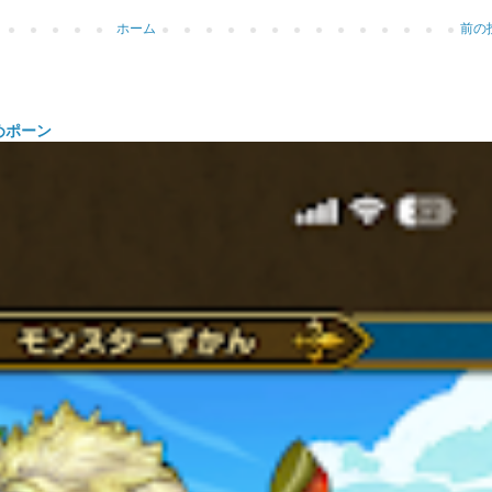
ホーム
前の
めポーン