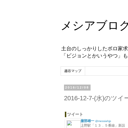
メシアブロ
土台のしっかりしたボロ家求
「ビジョンとかいうやつ」も
越谷マップ
2016/12/08
2016-12-7-(水)の
ツイート
服部雄一
@messiahjp
上野駅「１３．５番線」新設