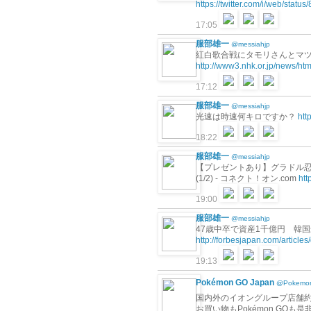
https://twitter.com/i/web/sta
17:05
服部雄一
@messiahjp
紅白歌合戦にタモリさんとマツコ
http://www3.nhk.or.jp/news/
17:12
服部雄一
@messiahjp
光速は時速何キロですか？
htt
18:22
服部雄一
@messiahjp
【プレゼントあり】グラドル忍野
(1/2) - コネクト！オン.com
htt
19:00
服部雄一
@messiahjp
47歳中卒で資産1千億円 韓国最
http://forbesjapan.com/articles
19:13
Pokémon GO Japan
@Pokemo
国内外のイオングループ店舗約3,
お買い物もPokémon GO