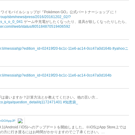
イモバイルショップが『Pokémon GO』公式パートナーショップ に！
p/group/sbm/news/press/2016/20161202_02/?
s_s_o_0_041
ゲーム中充電がしたくなったり、道具が欲しくなったりしたら、
witter.com/i/web/status/805184870519406592
per.li/messiahjp?edition_id=02419f20-bc1c-11e6-ac14-0cc47a0d164b
#yahooニ
per.li/messiahjp?edition_id=02419f20-bc1c-11e6-ac14-0cc47a0d164b
OFFは違いますか？計算方法とか教えてください。他の言い方...
o.co.jp/qa/question_detail/q1172471401
#知恵袋_
nGOAppJP
9.1(Android / iOS)へのアップデートを開始しました。※iOSはApp Store上では
すべての方に行き渡るにはお時間がかかりますのでご了承ください。…