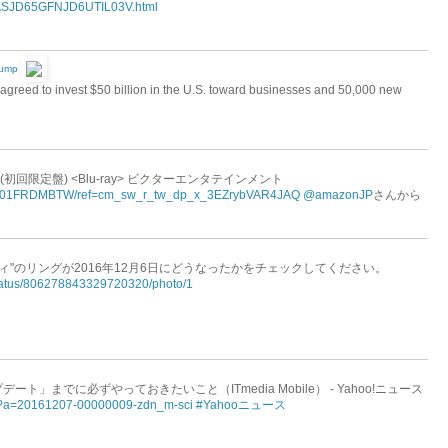
es/ASJD65GFNJD6UTIL03V.html
rump
agreed to invest $50 billion in the U.S. toward businesses and 50,000 new
AGE" (初回限定盤) <Blu-ray> ビクターエンタテインメント
dp/B01FRDMBTW/ref=cm_sw_r_tw_dp_x_3EZrybVAR4JAQ
@amazonJP
さんから
ィ"のリングが2016年12月6日にどうなったかをチェックしてください。
/status/806278843329720320/photo/1
ト」までに必ずやっておきたいこと（ITmedia Mobile） - Yahoo!ニュース
/hl?a=20161207-00000009-zdn_m-sci
#Yahooニュース