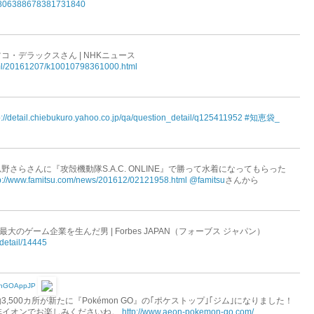
tus/806388678381731840
・デラックスさん | NHKニュース
html/20161207/k10010798361000.html
p://detail.chiebukuro.yahoo.co.jp/qa/question_detail/q125411952
#知恵袋_
さらさんに『攻殻機動隊S.A.C. ONLINE』で勝って水着になってもらった
p://www.famitsu.com/news/201612/02121958.html
@famitsu
さんから
大のゲーム企業を生んだ男 | Forbes JAPAN（フォーブス ジャパン）
/detail/14445
nGOAppJP
500カ所が新たに『Pokémon GO』の｢ポケストップ｣｢ジム｣になりました！
も是非イオンでお楽しみくださいね。
http://www.aeon-pokemon-go.com/