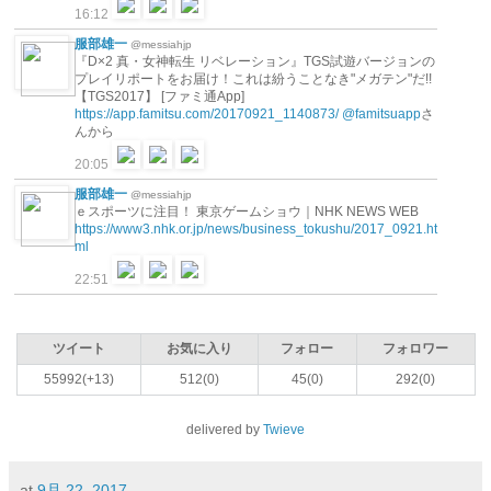
16:12
服部雄一
@messiahjp
『D×2 真・女神転生 リベレーション』TGS試遊バージョンの
プレイリポートをお届け！これは紛うことなき"メガテン"だ!!
【TGS2017】 [ファミ通App]
https://app.famitsu.com/20170921_1140873/
@famitsuapp
さ
んから
20:05
服部雄一
@messiahjp
ｅスポーツに注目！ 東京ゲームショウ｜NHK NEWS WEB
https://www3.nhk.or.jp/news/business_tokushu/2017_0921.ht
ml
22:51
ツイート
お気に入り
フォロー
フォロワー
55992(+13)
512(0)
45(0)
292(0)
delivered by
Twieve
at
9月 22, 2017