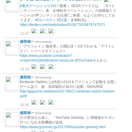
#東京ゲームショウ2017
開幕！ SEGAブースでは、『Ｄ×２
（ディーツー） 真・女神転生リベレーション』の体験版とス
ペシャルVRコンテンツを出展! ご来場、心よりお待ちしてお
ります。
#D2メガテン
#D2真
・女神転生L…
https://twitter.com/i/web/status/910677920879747073
13:47
服部雄一
@messiahjp
『アウトレイジ 最終章』公開記念！3分でわかる「アウトレ
イジ」シリーズダイジェスト
https://www.youtube.com/watch?
v=lqvm4AIZyk0&feature=youtu.be
@YouTube
さんから
14:16
服部雄一
@messiahjp
Nintendo Switchには特定の日付＆アクションで起動する隠し
ゲームあり、故・岩田聡氏の命日に起動 - GIGAZINE
http://gigazine.net/news/20170921-nintendo-switch-hidden-
golf/
16:05
服部雄一
@messiahjp
その実況をお金に。「YouTube Gaming」に視聴者がスポン
サーになれる新機能が追加
https://www.gizmodo.jp/2017/09/youtube-gaming.html