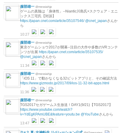
服部雄一
@messiahjp
ゲームの真髄は「身体性」--Niantic川島氏×スクウェア・エニ
ックス三宅氏【対談】
https://japan.cnet.com/article/35107546/
@cnet_japan
さんか
ら
10:27
服部雄一
@messiahjp
東京ゲームショウ2017が開幕--注目の大作や多数のVRコンテ
ンツが出展
https://japan.cnet.com/article/35107535/
@cnet_japan
さんから
11:34
服部雄一
@messiahjp
「iOS 11」で動かなくなる32ビットアプリと、その確認方法
https://www.gizmodo.jp/2017/09/ios-11-32-bit-apps.html
11:36
服部雄一
@messiahjp
TGS2017セガゲームス生放送！DAY1(9/21)【TGS2017】
https://www.youtube.com/watch?
v=YdEgKPAmUBE&feature=youtu.be
@YouTube
さんから
13:47
Ｄ×２ 真･女神転生 リベレーション公式
@d2megaten