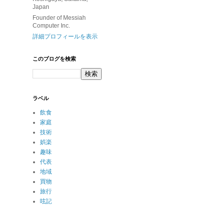
Japan
Founder of Messiah
Computer Inc.
詳細プロフィールを表示
このブログを検索
ラベル
飲食
家庭
技術
娯楽
趣味
代表
地域
買物
旅行
呟記