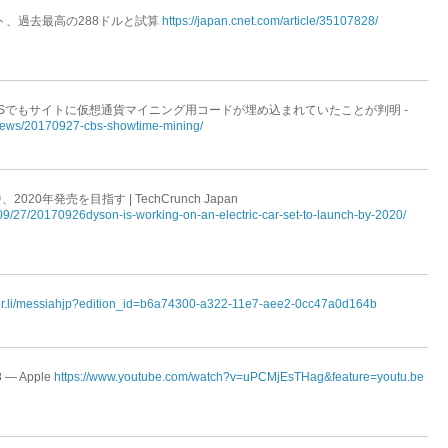
品コスト、過去最高の288ドルと試算
https://japan.cnet.com/article/35107828/
BSでもサイトに仮想通貨マイニング用コードが埋め込まれていたことが判明 -
t/news/20170927-cbs-showtime-mining/
0年発売を目指す | TechCrunch Japan
/09/27/20170926dyson-is-working-on-an-electric-car-set-to-launch-by-2020/
per.li/messiahjp?edition_id=b6a74300-a322-11e7-aee2-0cc47a0d164b
 8 — Apple
https://www.youtube.com/watch?v=uPCMjEsTHag&feature=youtu.be