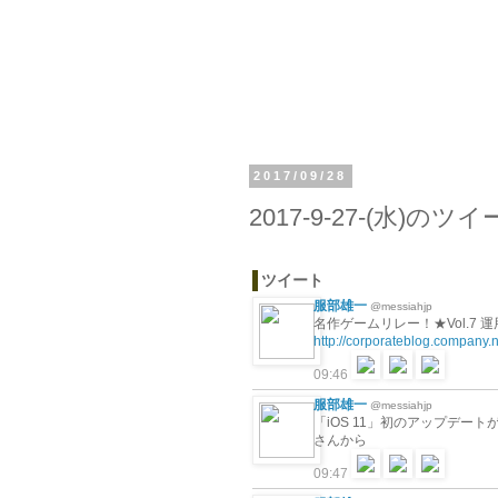
2017/09/28
2017-9-27-(水)の
ツイート
服部雄一
@messiahjp
名作ゲームリレー！★Vol.7 運
http://corporateblog.company.
09:46
服部雄一
@messiahjp
「iOS 11」初のアップデート
さんから
09:47