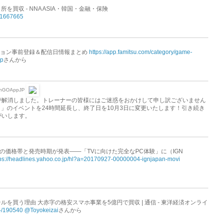
買収 - NNA ASIA・韓国・金融・保険
w/1667665
ション事前登録＆配信日情報まとめ
https://app.famitsu.com/category/game-
pp
さんから
nGOAppJP
ン障害が解消しました。トレーナーの皆様にはご迷惑をおかけして申し訳ございません
」のイベントを24時間延長し、終了日を10月3日に変更いたします！引き続き
ねがいします。
ox」の価格帯と発売時期が発表――「TVに向けた完全なPC体験」に（IGN
tps://headlines.yahoo.co.jp/hl?a=20170927-00000004-ignjapan-movi
を買う理由 大赤字の格安スマホ事業を5億円で買収 | 通信 - 東洋経済オンライ
s/-/190540
@Toyokeizai
さんから