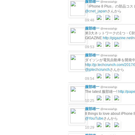
服部雄一
@messiahjp
「iPhone 8 Plus」の部
@cnet_japan
さんから
09:48
服部雄一
@messiahjp
米3大ネットワークの1つ・C
GIGAZINE
http://gigazine.ne
09:53
服部雄一
@messiahjp
ダイソンが電気自動車を開発中、202
http://jp.techcrunch.com/2017
@jptechcrunch
さんから
09:54
服部雄一
@messiahjp
The latest 服部雄一!
http://pa
10:25
服部雄一
@messiahjp
8 things to love about iPhone
@YouTube
さんから
10:29