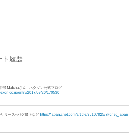
ツイート履歴
用部 Matchaさん - ネクソン公式ブログ
nexon.co.jp/entry/2017/09/26/170530
がリリース--バグ修正など
https://japan.cnet.com/article/35107825/
@cnet_japan