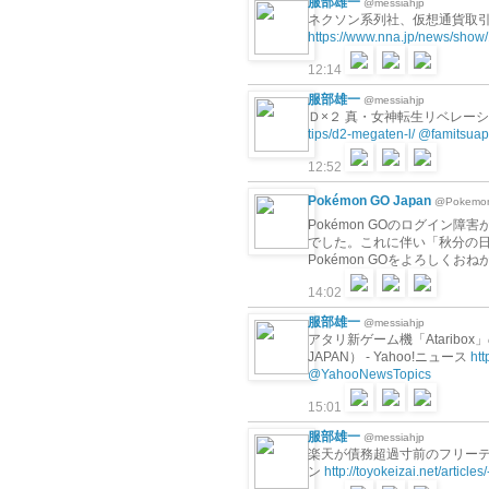
服部雄一
@messiahjp
ネクソン系列社、仮想通貨取引所を
https://www.nna.jp/news/sho
12:14
服部雄一
@messiahjp
Ｄ×２ 真・女神転生リベレー
tips/d2-megaten-l/
@famitsua
12:52
Pokémon GO Japan
@Pokemo
Pokémon GOのログイ
でした。これに伴い「秋分の日
Pokémon GOをよろしくお
14:02
服部雄一
@messiahjp
アタリ新ゲーム機「Atarib
JAPAN） - Yahoo!ニュース
ht
@YahooNewsTopics
15:01
服部雄一
@messiahjp
楽天が債務超過寸前のフリーテル
ン
http://toyokeizai.net/article