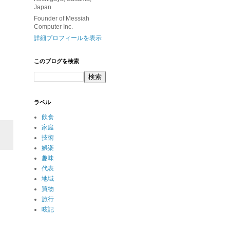
Japan
Founder of Messiah
Computer Inc.
詳細プロフィールを表示
このブログを検索
ラベル
飲食
家庭
技術
娯楽
趣味
代表
地域
買物
旅行
呟記