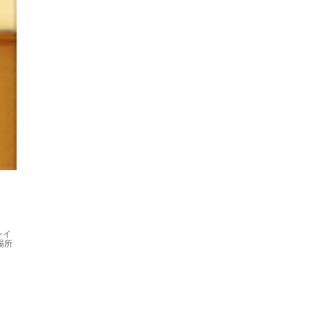
レイ
場所