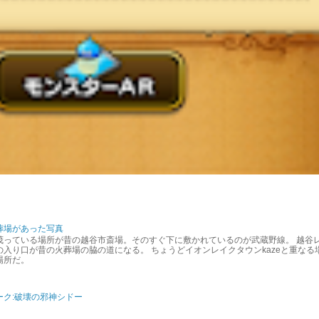
葬場があった写真
茂っている場所が昔の越谷市斎場。そのすぐ下に敷かれているのが武蔵野線。 越谷
入り口が昔の火葬場の脇の道になる。 ちょうどイオンレイクタウンkazeと重なる
場所だ。
ーク:破壊の邪神シドー