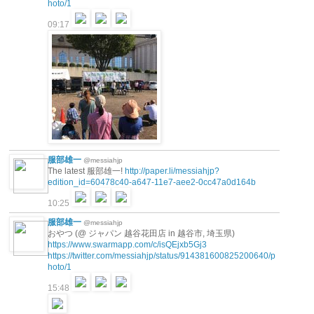
hoto/1
09:17
服部雄一
@messiahjp
The latest 服部雄一!
http://paper.li/messiahjp?
edition_id=60478c40-a647-11e7-aee2-0cc47a0d164b
10:25
服部雄一
@messiahjp
おやつ (@ ジャパン 越谷花田店 in 越谷市, 埼玉県)
https://www.swarmapp.com/c/isQEjxb5Gj3
https://twitter.com/messiahjp/status/914381600825200640/p
hoto/1
15:48