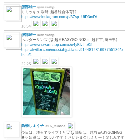
服部雄一
@messiahjp
ミミッキュ 場所: 越谷総合体育館
https://www.instagram.com/p/BZsp_UfD3mD/
16:54
服部雄一
@messiahjp
ヘルダーリンズ (@ 越谷EASYGOINGS in 越谷市, 埼玉県)
https://www.swarmapp.com/c/e4yBIvthoK5
https://twitter.com/messiahjp/status/914481281697755136/p
hoto/1
22:25
高橋しょう子
@TS_takasho
今日は、埼玉でライブ！٩( 'ᴗ' )و 場所は、越谷EASYGOINGS
🐥✨ 出番は、20:50~です！ さいたま久しぶりー！楽しみです