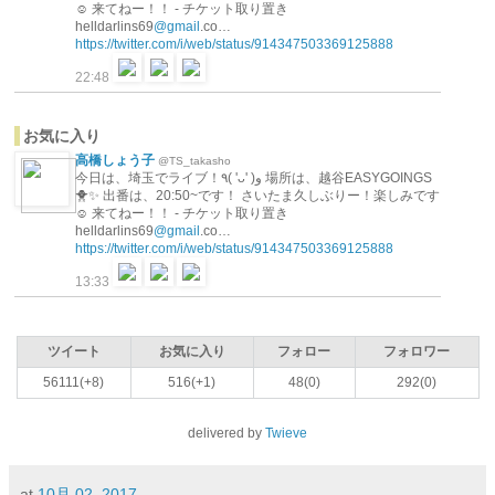
☺️ 来てねー！！ - チケット取り置き
helldarlins69
@gmail
.co…
https://twitter.com/i/web/status/914347503369125888
22:48
お気に入り
高橋しょう子
@TS_takasho
今日は、埼玉でライブ！٩( 'ᴗ' )و 場所は、越谷EASYGOINGS
🐥✨ 出番は、20:50~です！ さいたま久しぶりー！楽しみです
☺️ 来てねー！！ - チケット取り置き
helldarlins69
@gmail
.co…
https://twitter.com/i/web/status/914347503369125888
13:33
ツイート
お気に入り
フォロー
フォロワー
56111(+8)
516(+1)
48(0)
292(0)
delivered by
Twieve
at
10月 02, 2017