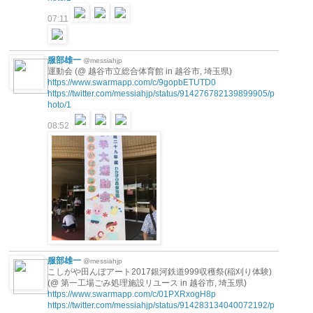
07:11
服部雄一
@messiahjp
運動会 (@ 越谷市立総合体育館 in 越谷市, 埼玉県)
https://www.swarmapp.com/c/9gopbETUTD0
https://twitter.com/messiahjp/status/914276782139899905/p
hoto/1
08:52
服部雄一
@messiahjp
こしがや田んぼアート2017銀河鉄道999収穫祭(稲刈り体験)
(@ 第一工場ごみ処理施設リユース in 越谷市, 埼玉県)
https://www.swarmapp.com/c/01PXRxogH8p
https://twitter.com/messiahjp/status/914283134040072192/p