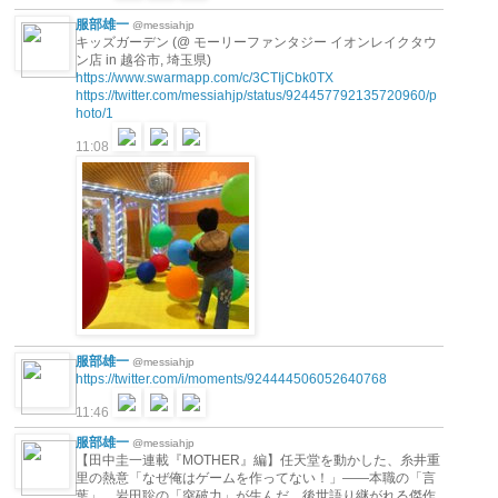
服部雄一
@messiahjp
キッズガーデン (@ モーリーファンタジー イオンレイクタウ
ン店 in 越谷市, 埼玉県)
https://www.swarmapp.com/c/3CTIjCbk0TX
https://twitter.com/messiahjp/status/924457792135720960/p
hoto/1
11:08
服部雄一
@messiahjp
https://twitter.com/i/moments/924444506052640768
11:46
服部雄一
@messiahjp
【田中圭一連載『MOTHER』編】任天堂を動かした、糸井重
里の熱意「なぜ俺はゲームを作ってない！」――本職の「言
葉」、岩田聡の「突破力」が生んだ、後世語り継がれる傑作