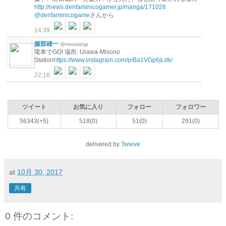
http://news.denfaminicogamer.jp/manga/171026
@denfaminicogame
さんから
14:39
服部雄一
@messiahjp
電車でGO! 場所: Urawa-Misono
Station
https://www.instagram.com/p/Ba1VGp6jLdk/
22:16
ツイート
お気に入り
フォロー
フォロワー
56343(+5)
518(0)
51(0)
291(0)
delivered by
Twieve
at
10月 30, 2017
共有
0 件のコメント: