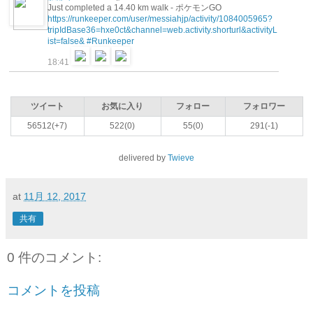
Just completed a 14.40 km walk - ポケモンGO
https://runkeeper.com/user/messiahjp/activity/1084005965?
tripIdBase36=hxe0ct&channel=web.activity.shorturl&activityL
ist=false&
#Runkeeper
18:41
ツイート
お気に入り
フォロー
フォロワー
56512(+7)
522(0)
55(0)
291(-1)
delivered by
Twieve
at
11月 12, 2017
共有
0 件のコメント:
コメントを投稿