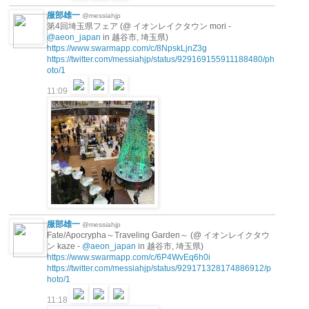
服部雄一
@messiahjp
第4回埼玉県フェア (@ イオンレイクタウン mori -
@aeon_japan
in 越谷市, 埼玉県)
https://www.swarmapp.com/c/8NpskLjnZ3g
https://twitter.com/messiahjp/status/929169155911188480/ph
oto/1
11:09
服部雄一
@messiahjp
Fate/Apocrypha～Traveling Garden～ (@ イオンレイクタウ
ン kaze -
@aeon_japan
in 越谷市, 埼玉県)
https://www.swarmapp.com/c/6P4WvEq6h0i
https://twitter.com/messiahjp/status/929171328174886912/p
hoto/1
11:18