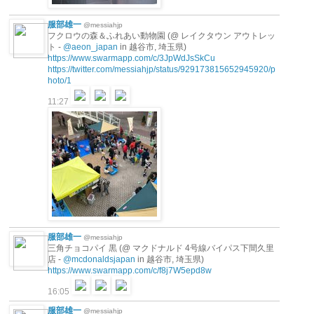
服部雄一
@messiahjp
フクロウの森＆ふれあい動物園 (@ レイクタウン アウトレッ
ト -
@aeon_japan
in 越谷市, 埼玉県)
https://www.swarmapp.com/c/3JpWdJsSkCu
https://twitter.com/messiahjp/status/929173815652945920/p
hoto/1
11:27
服部雄一
@messiahjp
三角チョコパイ 黒 (@ マクドナルド 4号線バイパス下間久里
店 -
@mcdonaldsjapan
in 越谷市, 埼玉県)
https://www.swarmapp.com/c/f8j7W5epd8w
16:05
服部雄一
@messiahjp