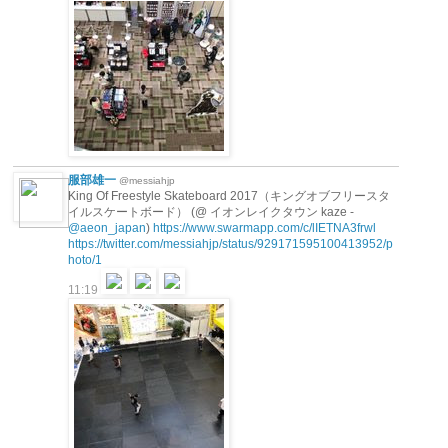
服部雄一
@messiahjp
King Of Freestyle Skateboard 2017（キングオブフリースタ
イルスケートボード） (@ イオンレイクタウン kaze -
@aeon_japan
)
https://www.swarmapp.com/c/lIETNA3frwl
https://twitter.com/messiahjp/status/929171595100413952/p
hoto/1
11:19