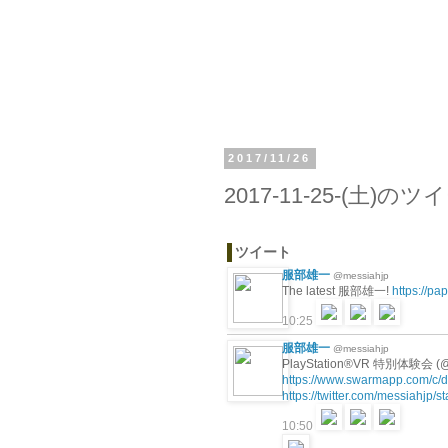
2017/11/26
2017-11-25-(土)の
ツイート
服部雄一
@messiahjp
The latest 服部雄一!
https://p
10:25
服部雄一
@messiahjp
PlayStation®VR 特別体験会
https://www.swarmapp.com/
https://twitter.com/messiahjp
10:50