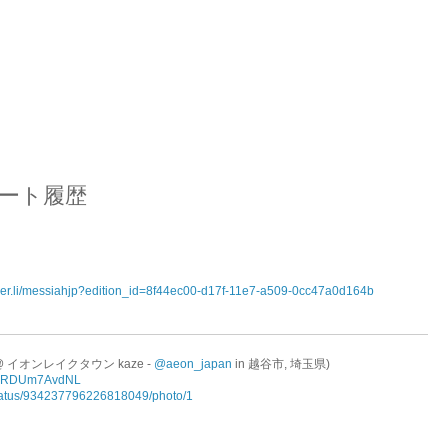
ツイート履歴
aper.li/messiahjp?edition_id=8f44ec00-d17f-11e7-a509-0cc47a0d164b
 (@ イオンレイクタウン kaze -
@aeon_japan
in 越谷市, 埼玉県)
c/dRDUm7AvdNL
/status/934237796226818049/photo/1