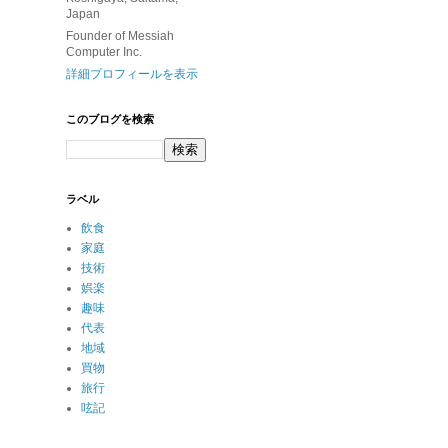
Japan
Founder of Messiah
Computer Inc.
詳細プロフィールを表示
このブログを検索
ラベル
飲食
家庭
技術
娯楽
趣味
代表
地域
買物
旅行
呟記