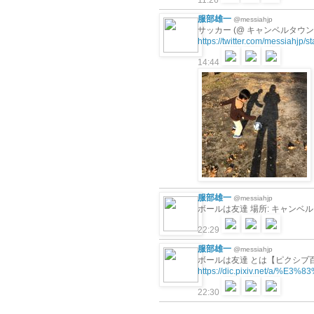
11:26
服部雄一
@messiahjp
サッカー (@ キャンベルタウン野
https://twitter.com/messiahjp
14:44
服部雄一
@messiahjp
ボールは友達 場所: キャンベ
22:29
服部雄一
@messiahjp
ボールは友達 とは【ピクシブ
https://dic.pixiv.net/
22:30