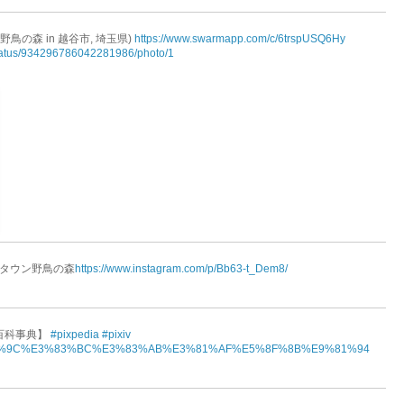
鳥の森 in 越谷市, 埼玉県)
https://www.swarmapp.com/c/6trspUSQ6Hy
/status/934296786042281986/photo/1
ルタウン野鳥の森
https://www.instagram.com/p/Bb63-t_Dem8/
百科事典】
#pixpedia
#pixiv
a/%E3%83%9C%E3%83%BC%E3%83%AB%E3%81%AF%E5%8F%8B%E9%81%94