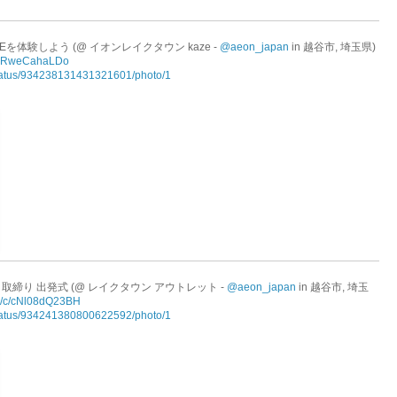
BOSEを体験しよう (@ イオンレイクタウン kaze -
@aeon_japan
in 越谷市, 埼玉県)
c/gRweCahaLDo
/status/934238131431321601/photo/1
締り 出発式 (@ レイクタウン アウトレット -
@aeon_japan
in 越谷市, 埼玉
m/c/cNl08dQ23BH
/status/934241380800622592/photo/1