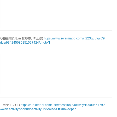
大相模調節池 in 越谷市, 埼玉県)
https://www.swarmapp.com/c/223q35yj7C9
/status/934245080151527424/photo/1
walk - ポケモンGO
https://runkeeper.com/user/messiahjp/activity/1090066179?
eb.activity.shorturl&activityList=false&
#Runkeeper