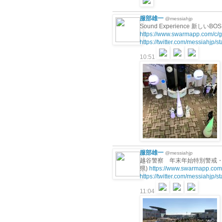
服部雄一
@messiahjp
Sound Experience 新しい
https://www.swarmapp.com/
https://twitter.com/messiahjp
10:51
服部雄一
@messiahjp
越谷警察 年末年始特別警戒・取
県)
https://www.swarmapp.co
https://twitter.com/messiahjp
11:04