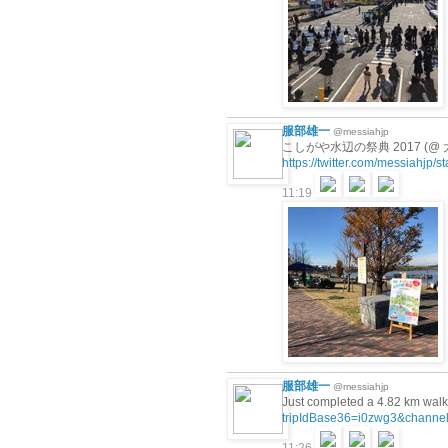
服部雄一
@messiahjp
こしがや水辺の祭典 2017 (@ 
https://twitter.com/messiahjp
11:19
服部雄一
@messiahjp
Just completed a 4.82 km 
tripIdBase36=i0zwg3&channel=w