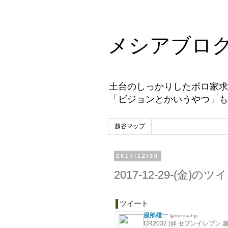
メシアブロ
土台のしっかりしたボロ家求
「ビジョンとかいうやつ」も
越谷マップ
2017/12/30
2017-12-29-(金)の
ツイート
服部雄一
@messiahjp
CR2032 (@ セブンイレブン 