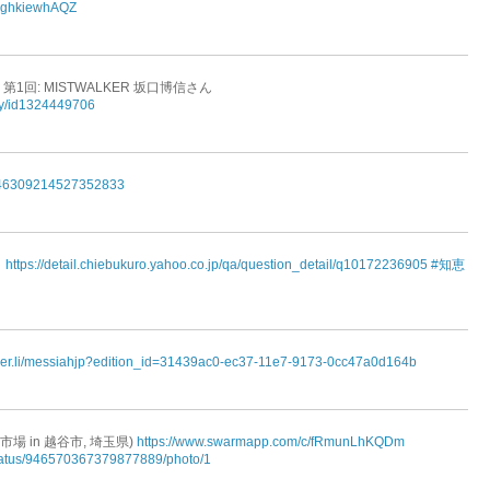
/1ghkiewhAQZ
第1回: MISTWALKER 坂口博信さん
ory/id1324449706
s/946309214527352833
？
https://detail.chiebukuro.yahoo.co.jp/qa/question_detail/q10172236905
#知恵
aper.li/messiahjp?edition_id=31439ac0-ec37-11e7-9173-0cc47a0d164b
場 in 越谷市, 埼玉県)
https://www.swarmapp.com/c/fRmunLhKQDm
/status/946570367379877889/photo/1