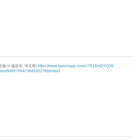
鮨 in 越谷市, 埼玉県)
https://www.swarmapp.com/c/7f11KmDYQG9
/status/946576647364530176/photo/1