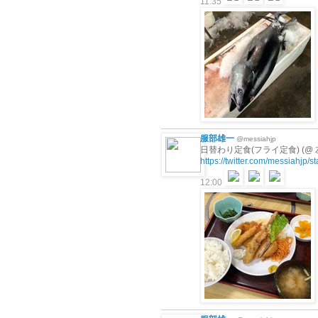
11:35
服部雄一
@messiahjp
日替わり定食(フライ定食) (@ 左
https://twitter.com/messiahjp
12:00