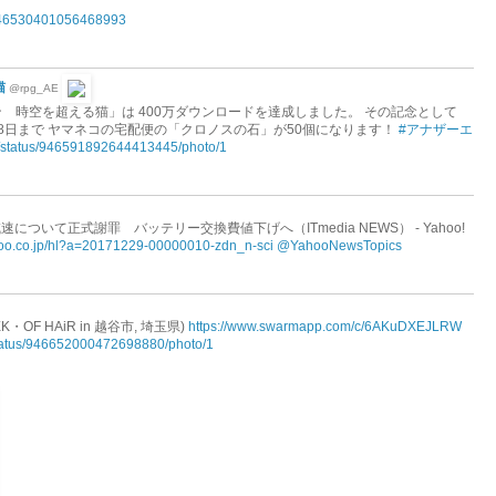
s/946530401056468993
猫
@rpg_AE
 時空を超える猫」は 400万ダウンロードを達成しました。 その記念として
年1月8日まで ヤマネコの宅配便の「クロノスの石」が50個になります！
#アナザーエ
AE/status/946591892644413445/photo/1
減速について正式謝罪 バッテリー交換費値下げへ（ITmedia NEWS） - Yahoo!
ahoo.co.jp/hl?a=20171229-00000010-zdn_n-sci
@YahooNewsTopics
・OF HAiR in 越谷市, 埼玉県)
https://www.swarmapp.com/c/6AKuDXEJLRW
/status/946652000472698880/photo/1