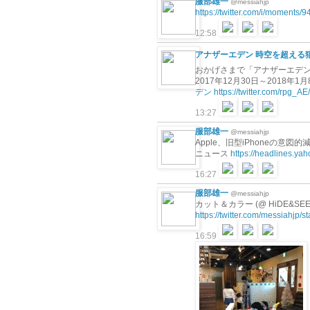
服部雄一
@messiahjp
https://twitter.com/i/moment
12:58
アナザーエデン 時空を超える
おかげさまで「アナザーエデン
2017年12月30日～2018
デン
https://twitter.com/rpg_
13:27
服部雄一
@messiahjp
Apple、旧型iPhoneの意図的
ニュース
https://headlines.y
16:27
服部雄一
@messiahjp
カット＆カラー (@ HiDE&SEEK
https://twitter.com/messiahjp
16:59