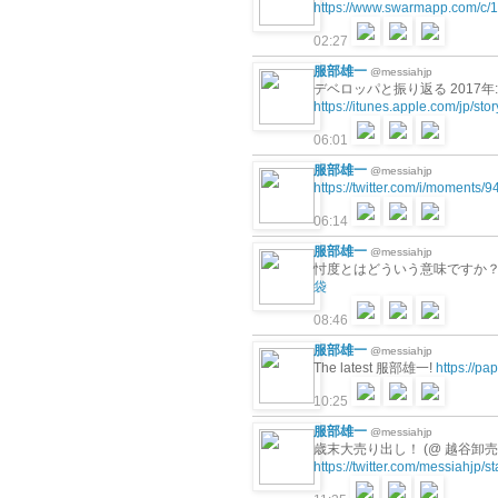
https://www.swarmapp.com/c
02:27
服部雄一
@messiahjp
デベロッパと振り返る 2017年: 
https://itunes.apple.com/jp/st
06:01
服部雄一
@messiahjp
https://twitter.com/i/moment
06:14
服部雄一
@messiahjp
忖度とはどういう意味ですか
袋
08:46
服部雄一
@messiahjp
The latest 服部雄一!
https://p
10:25
服部雄一
@messiahjp
歳末大売り出し！ (@ 越谷卸売市
https://twitter.com/messiahjp