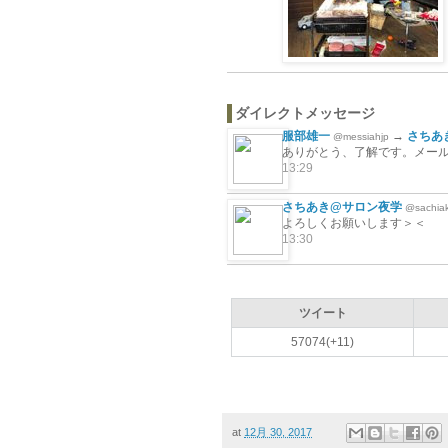
ダイレクトメッセージ
服部雄一
→
さちあ
@messiahjp
ありがとう、了解です。メー
13:29
さちあき@サロン夜学
@sachia
よろしくお願いします＞＜
13:30
ツイート
57074(+11)
at
12月 30, 2017