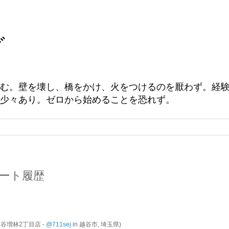
グ
む。壁を壊し、橋をかけ、火をつけるのを厭わず。経
少々あり。ゼロから始めることを恐れず。
ツイート履歴
越谷増林2丁目店 -
@711sej
in 越谷市, 埼玉県)