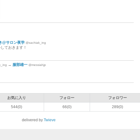
き@サロン夜学
@sachiak_ing
ルしておきます！
→
服部雄一
k_ing
@messiahjp
お気に入り
フォロー
フォロワー
544(0)
66(0)
289(0)
delivered by
Twieve