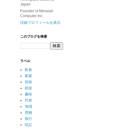
Japan
Founder of Messiah
Computer Inc.
詳細プロフィールを表示
このブログを検索
ラベル
飲食
家庭
技術
娯楽
趣味
代表
地域
買物
旅行
呟記