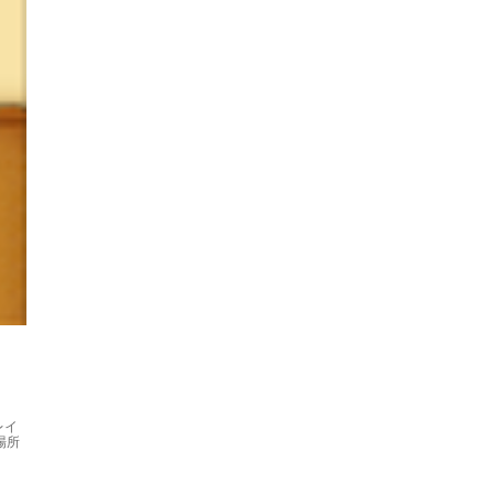
レイ
場所