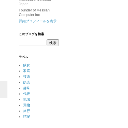
Japan
Founder of Messiah
Computer Inc.
詳細プロフィールを表示
このブログを検索
ラベル
飲食
家庭
技術
娯楽
趣味
代表
地域
買物
旅行
呟記