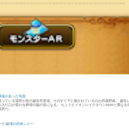
葬場があった写真
茂っている場所が昔の越谷市斎場。そのすぐ下に敷かれているのが武蔵野線。 越谷
入り口が昔の火葬場の脇の道になる。 ちょうどイオンレイクタウンkazeと重なる
場所だ。
ーク:破壊の邪神シドー