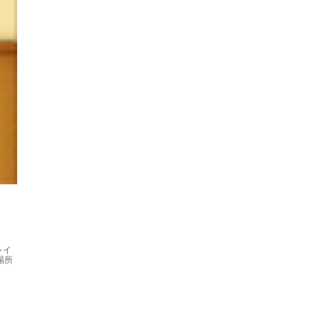
レイ
場所