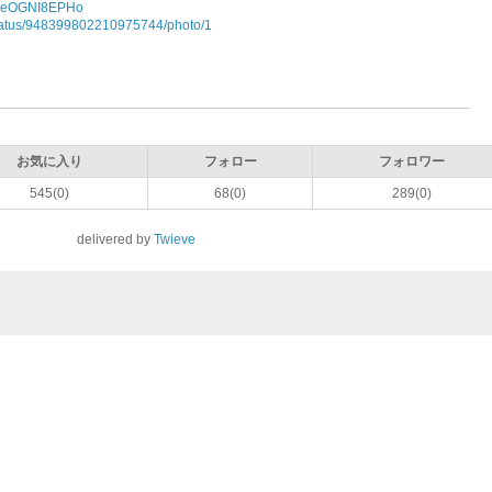
/deOGNI8EPHo
/status/948399802210975744/photo/1
お気に入り
フォロー
フォロワー
545(0)
68(0)
289(0)
delivered by
Twieve