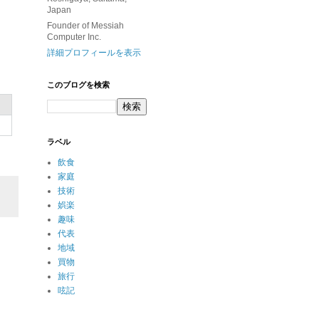
Japan
Founder of Messiah
Computer Inc.
詳細プロフィールを表示
このブログを検索
ラベル
飲食
家庭
技術
娯楽
趣味
代表
地域
買物
旅行
呟記