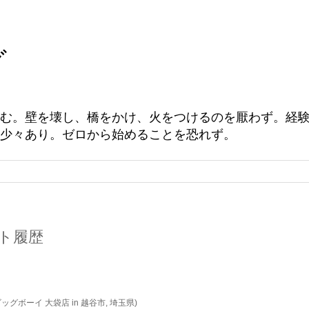
グ
む。壁を壊し、橋をかけ、火をつけるのを厭わず。経
少々あり。ゼロから始めることを恐れず。
イート履歴
@ ビッグボーイ 大袋店 in 越谷市, 埼玉県)