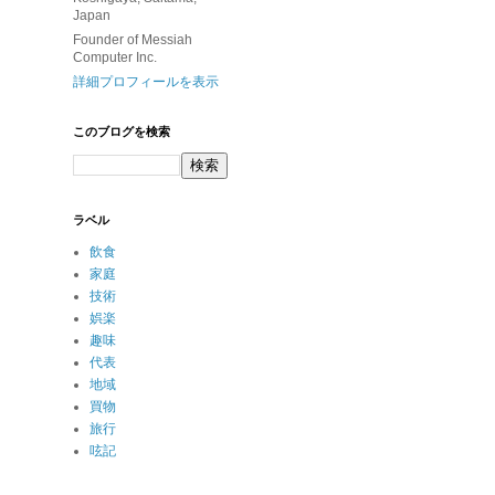
Japan
Founder of Messiah
Computer Inc.
詳細プロフィールを表示
このブログを検索
ラベル
飲食
家庭
技術
娯楽
趣味
代表
地域
買物
旅行
呟記