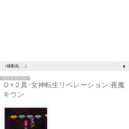
▼
2018/01/24
Ｄ×２真･女神転生リベレーション:夜魔
キウン