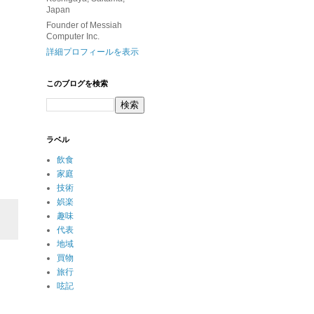
Japan
Founder of Messiah
Computer Inc.
詳細プロフィールを表示
このブログを検索
ラベル
飲食
家庭
技術
娯楽
趣味
代表
地域
買物
旅行
呟記