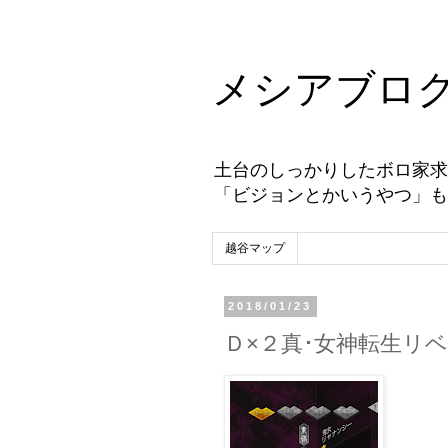
メシアブロ
土台のしっかりしたボロ家求
「ビジョンとかいうやつ」も
越谷マップ
2018/01/23
Ｄ×２真･女神転生リ