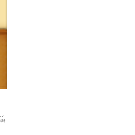
レイ
場所