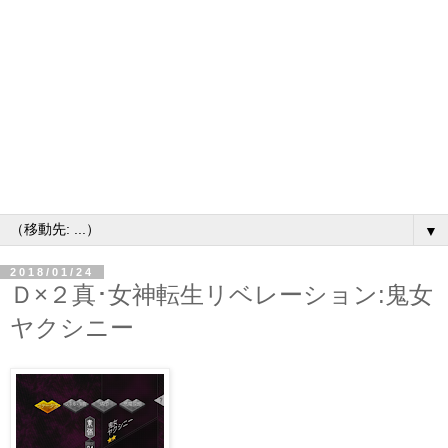
▼
2018/01/24
Ｄ×２真･女神転生リベレーション:鬼女
ヤクシニー