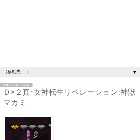
▼
2018/01/24
Ｄ×２真･女神転生リベレーション:神獣
マカミ