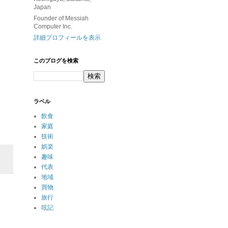
Japan
Founder of Messiah
Computer Inc.
詳細プロフィールを表示
このブログを検索
ラベル
飲食
家庭
技術
娯楽
趣味
代表
地域
買物
旅行
呟記