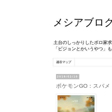
メシアブロ
土台のしっかりしたボロ家求
「ビジョンとかいうやつ」も
越谷マップ
2018/02/10
ポケモンGO：スバメ