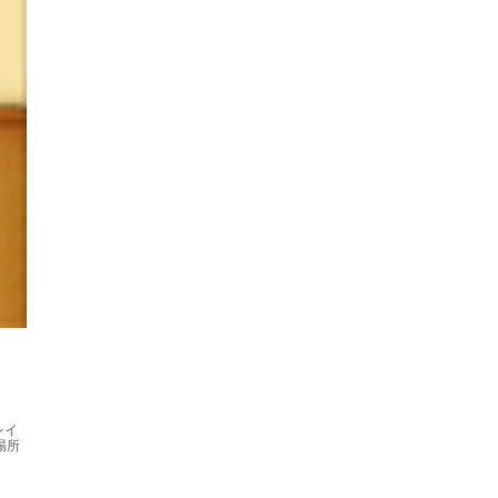
レイ
場所