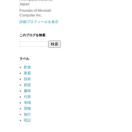
Japan
Founder of Messiah
Computer Inc.
詳細プロフィールを表示
このブログを検索
ラベル
飲食
家庭
技術
娯楽
趣味
代表
地域
買物
旅行
呟記