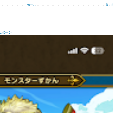
ホーム
前の
めポーン