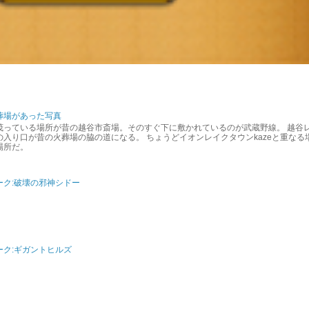
葬場があった写真
茂っている場所が昔の越谷市斎場。そのすぐ下に敷かれているのが武蔵野線。 越谷
入り口が昔の火葬場の脇の道になる。 ちょうどイオンレイクタウンkazeと重なる
場所だ。
ーク:破壊の邪神シドー
ク:ギガントヒルズ