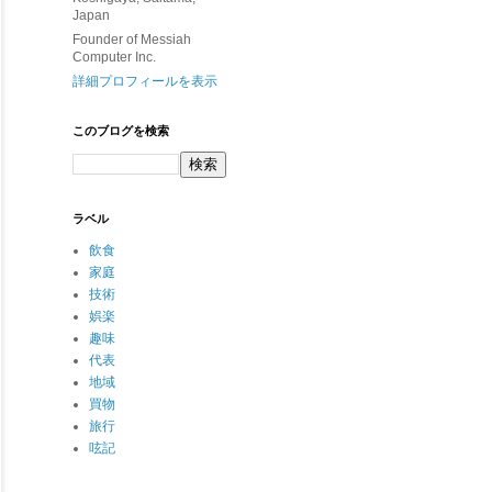
Japan
Founder of Messiah
Computer Inc.
詳細プロフィールを表示
このブログを検索
ラベル
飲食
家庭
技術
娯楽
趣味
代表
地域
買物
旅行
呟記