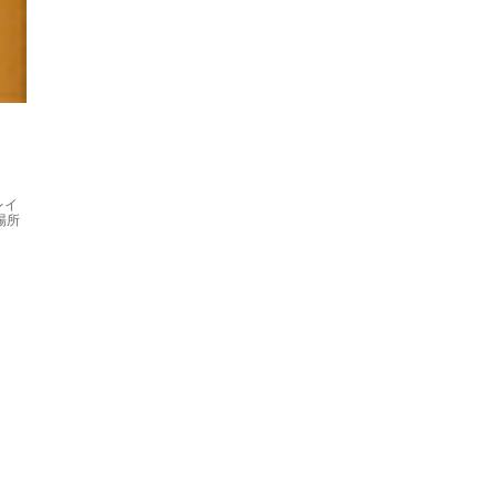
レイ
場所