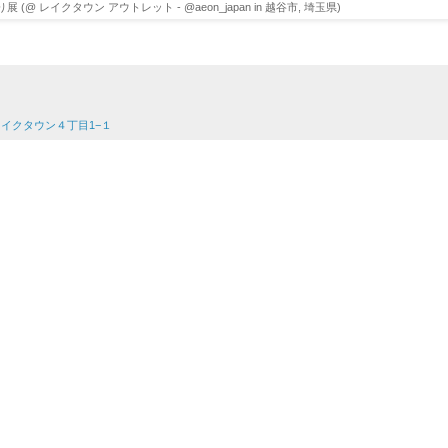
(@ レイクタウン アウトレット - @aeon_japan in 越谷市, 埼玉県)
市レイクタウン４丁目1−１