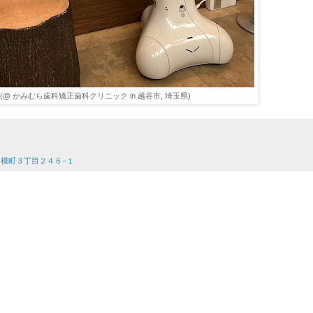
 (@ かみむら歯科矯正歯科クリニック in 越谷市, 埼玉県)
市相模町３丁目２４６−１