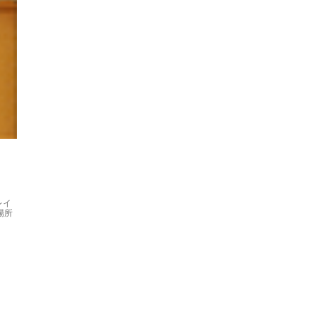
レイ
場所