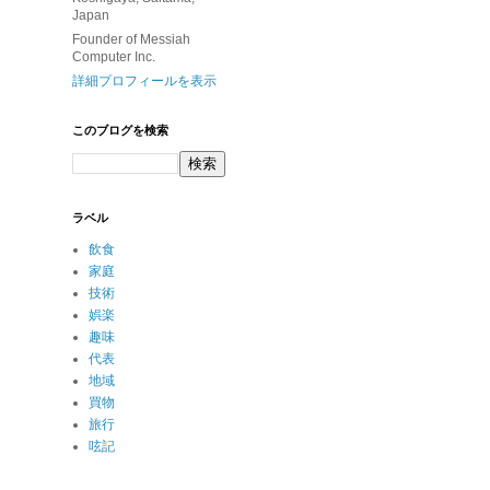
Japan
Founder of Messiah
Computer Inc.
詳細プロフィールを表示
このブログを検索
ラベル
飲食
家庭
技術
娯楽
趣味
代表
地域
買物
旅行
呟記