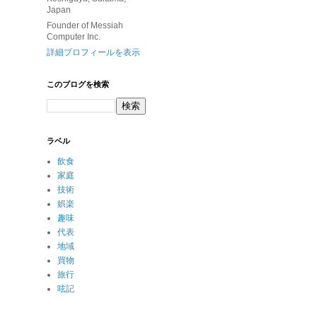
Japan
Founder of Messiah
Computer Inc.
詳細プロフィールを表示
このブログを検索
ラベル
飲食
家庭
技術
娯楽
趣味
代表
地域
買物
旅行
呟記