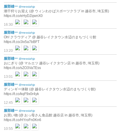
服部雄一
@messiahjp
潮干狩りお迎え (@ ウィンわかばスポーツクラブ in 越谷市, 埼玉県)
https://t.co/eHyDZqwnX0
16:30
服部雄一
@messiahjp
Oh! クラウディア @ 越谷レイクタウン水辺のまちづくり館
https://t.co/Jix5a7bBFT
13:20
服部雄一
@messiahjp
おにぎり (@ マルエツ 越谷レイクタウン店 in 越谷市, 埼玉県)
https://t.co/sZO3VaTEss
13:01
服部雄一
@messiahjp
ディンギー体験 (@ 越谷レイクタウン水辺のまちづくり館)
https://t.co/kqF9x0r4yk
12:45
服部雄一
@messiahjp
お買い物 (@ おっ母さん食品館 越谷店 in 越谷市, 埼玉県)
https://t.co/HYroFn0Kn6
10:55