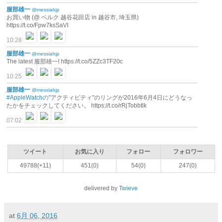
服部雄一
@messiahjp
お買い物 (@ ベルク 越谷花田店 in 越谷市, 埼玉県)
https://t.co/Fpw7ksSaVI
10:28
服部雄一
@messiahjp
The latest 服部雄一! https://t.co/5ZZc3TF20c
10:25
服部雄一
@messiahjp
#AppleWatchの
"アクティビティ"のリングが2016年6月4日にどうなっ
たかをチェックしてください。 https://t.co/rRjTobbtlk
07:02
ツイート
お気に入り
フォロー
フォロワー
49788(+11)
451(0)
54(0)
247(0)
delivered by
Twieve
at
6月 06, 2016