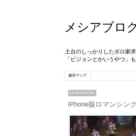
メシアブロ
土台のしっかりしたボロ家求
「ビジョンとかいうやつ」も
越谷マップ
2016/06/06
iPhone版ロマンシ