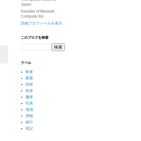
Japan
Founder of Messiah
Computer Inc.
詳細プロフィールを表示
このブログを検索
ラベル
飲食
家庭
技術
娯楽
趣味
代表
地域
買物
旅行
呟記