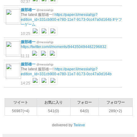
02:37
服部雄一
@messiahjp
The latest 服部雄一!
https://paper.li/messiahjp?
edition_id=331cb900-e780-11e7-9173-0cc47a0d164b
#ヤフ
ーゲーム
10:25
服部雄一
@messiahjp
https://twitter.com/i/moments/944350494482296832
11:11
服部雄一
@messiahjp
The latest 服部雄一!
https://paper.li/messiahjp?
edition_id=331cb900-e780-11e7-9173-0cc47a0d164b
14:25
ツイート
お気に入り
フォロー
フォロワー
56987(+4)
541(0)
64(0)
289(+2)
delivered by
Twieve